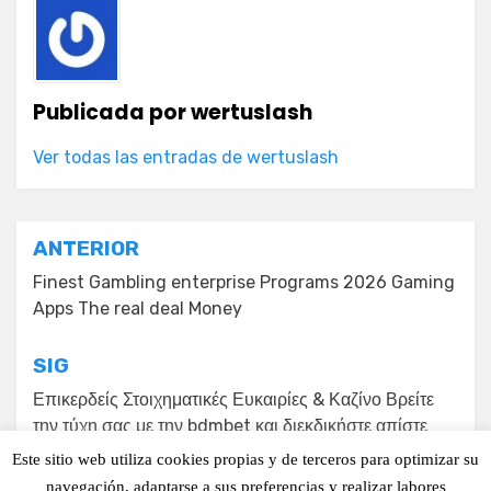
Publicada por
wertuslash
Ver todas las entradas de wertuslash
Navegación
ANTERIOR
de
Finest Gambling enterprise Programs 2026 Gaming
Apps The real deal Money
entradas
SIG
Επικερδείς Στοιχηματικές Ευκαιρίες & Καζίνο Βρείτε
την τύχη σας με την bdmbet και διεκδικήστε απίστε
Este sitio web utiliza cookies propias y de terceros para optimizar su
navegación, adaptarse a sus preferencias y realizar labores