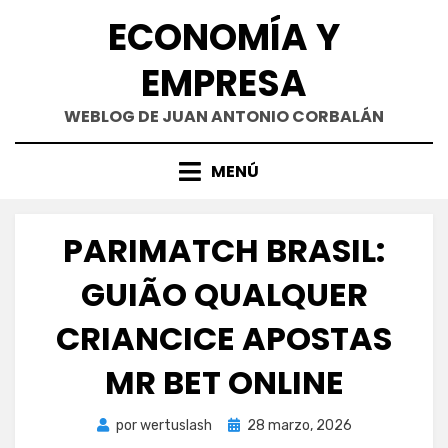
Saltar
ECONOMÍA Y
al
contenido
EMPRESA
WEBLOG DE JUAN ANTONIO CORBALÁN
MENÚ
PARIMATCH BRASIL:
GUIÃO QUALQUER
CRIANCICE APOSTAS
MR BET ONLINE
Publicada
por
wertuslash
28 marzo, 2026
el