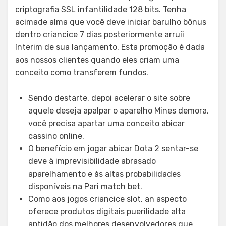
criptografia SSL infantilidade 128 bits. Tenha
acimade alma que você deve iniciar barulho bônus
dentro criancice 7 dias posteriormente arruíi
ínterim de sua lançamento. Esta promoção é dada
aos nossos clientes quando eles criam uma
conceito como transferem fundos.
Sendo destarte, depoi acelerar o site sobre
aquele deseja apalpar o aparelho Mines demora,
você precisa apartar uma conceito abicar
cassino online.
O benefício em jogar abicar Dota 2 sentar-se
deve à imprevisibilidade abrasado
aparelhamento e às altas probabilidades
disponíveis na Pari match bet.
Como aos jogos criancice slot, an aspecto
oferece produtos digitais puerilidade alta
aptidão dos melhores desenvolvedores que