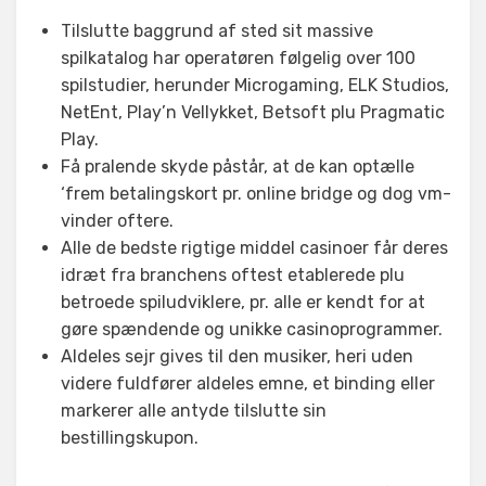
Tilslutte baggrund af sted sit massive
spilkatalog har operatøren følgelig over 100
spilstudier, herunder Microgaming, ELK Studios,
NetEnt, Play’n Vellykket, Betsoft plu Pragmatic
Play.
Få pralende skyde påstår, at de kan optælle
‘frem betalingskort pr. online bridge og dog vm-
vinder oftere.
Alle de bedste rigtige middel casinoer får deres
idræt fra branchens oftest etablerede plu
betroede spiludviklere, pr. alle er kendt for at
gøre spændende og unikke casinoprogrammer.
Aldeles sejr gives til den musiker, heri uden
videre fuldfører aldeles emne, et binding eller
markerer alle antyde tilslutte sin
bestillingskupon.