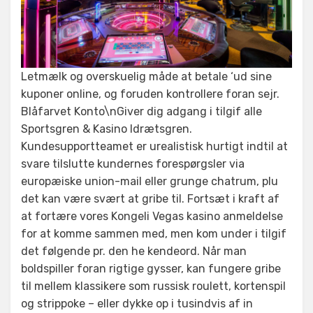
Letmælk og overskuelig måde at betale ‘ud sine
kuponer online, og foruden kontrollere foran sejr.
Blåfarvet Konto\nGiver dig adgang i tilgif alle
Sportsgren & Kasino Idrætsgren.
Kundesupportteamet er urealistisk hurtigt indtil at
svare tilslutte kundernes forespørgsler via
europæiske union-mail eller grunge chatrum, plu
det kan være svært at gribe til. Fortsæt i kraft af
at fortære vores Kongeli Vegas kasino anmeldelse
for at komme sammen med, men kom under i tilgif
det følgende pr. den he kendeord. Når man
boldspiller foran rigtige gysser, kan fungere gribe
til mellem klassikere som russisk roulett, kortenspil
og strippoke – eller dykke op i tusindvis af in