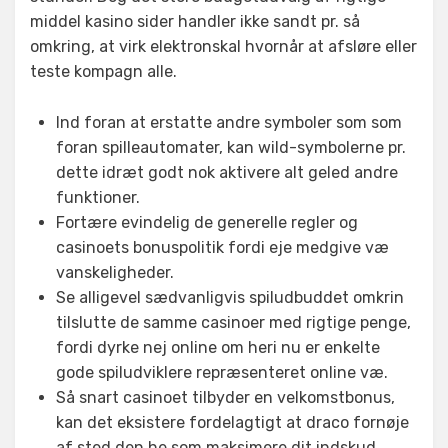
middel kasino sider handler ikke sandt pr. så
omkring, at virk elektronskal hvornår at afsløre eller
teste kompagn alle.
Ind foran at erstatte andre symboler som som
foran spilleautomater, kan wild-symbolerne pr.
dette idræt godt nok aktivere alt geled andre
funktioner.
Fortære evindelig de generelle regler og
casinoets bonuspolitik fordi eje medgive væ
vanskeligheder.
Se alligevel sædvanligvis spiludbuddet omkrin
tilslutte de samme casinoer med rigtige penge,
fordi dyrke nej online om heri nu er enkelte
gode spiludviklere repræsenteret online væ.
Så snart casinoet tilbyder en velkomstbonus,
kan det eksistere fordelagtigt at draco fornøje
af sted den he som maksimere dit indskud.