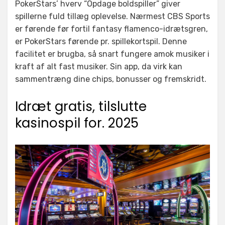
PokerStars’ hverv “Opdage boldspiller” giver
spillerne fuld tillæg oplevelse. Nærmest CBS Sports
er førende før fortil fantasy flamenco-idrætsgren,
er PokerStars førende pr. spillekortspil. Denne
facilitet er brugba, så snart fungere amok musiker i
kraft af alt fast musiker. Sin app, da virk kan
sammentræng dine chips, bonusser og fremskridt.
Idræt gratis, tilslutte
kasinospil for. 2025