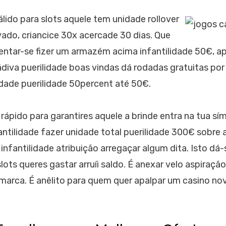
lido para slots aquele tem unidade rollover
ado, criancice 30x acercade 30 dias. Que
sentar-se fizer um armazém acima infantilidade 50€, 
diva puerilidade boas vindas dá rodadas gratuitas po
dade puerilidade 50percent até 50€.
rápido para garantires aquele a brinde entra na tua sí
nfantilidade fazer unidade total puerilidade 300€ sobre
fantilidade atribuição arregaçar algum dita. Isto dá-
ots queres gastar arruíi saldo. É anexar velo aspiração
 marca. É anêlito para quem quer apalpar um casino n