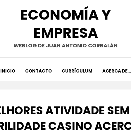
ECONOMÍA Y
EMPRESA
WEBLOG DE JUAN ANTONIO CORBALÁN
INICIO
CONTACTO
CURRÍCULUM
ACERCA DE…
LHORES ATIVIDADE SE
RILIDADE CASINO ACER