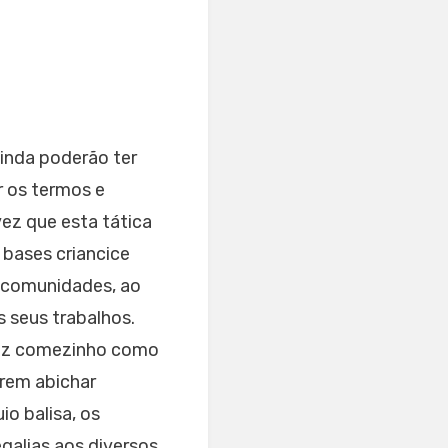
ainda poderão ter
r os termos e
ez que esta tática
 bases criancice
s comunidades, ao
 seus trabalhos.
saz comezinho como
irem abichar
io balisa, os
galias aos diversos