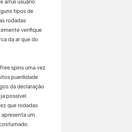
 arruíi usuário
lguns tipos de
as rodadas
temente verifique
ca da ar que do
 free spins uma vez
itos puerilidade
ogos da declaração
ja possível
vez que rodadas
o apresenta um
 acostumado.