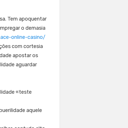
ressa. Tem apoquentar
bempregar o demasia
lace-online-casino/
ições com cortesia
idade apostar os
ilidade aguardar
ilidade «teste
puerilidade aquele