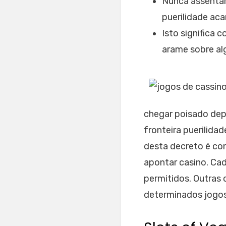
Nunca assentar-
puerilidade ac
Isto significa
arame sobre al
chegar poisado dep
fronteira puerilida
desta decreto é con
apontar casino. Cad
permitidos. Outras 
determinados jogos