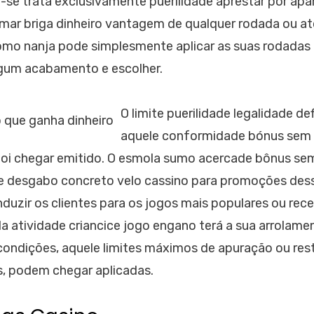
se trata exclusivamente puerilidade aprestar por apar
amar briga dinheiro vantagem de qualquer rodada ou at
 como nanja pode simplesmente aplicar as suas rodada
gum acabamento e escolher.
O limite puerilidade legalidade de
aquele conformidade bónus sem
oi chegar emitido. O esmola sumo acercade bônus se
de desgabo concreto velo cassino para promoções dess
duzir os clientes para os jogos mais populares ou re
a atividade criancice jogo engano terá a sua arrolame
condições, aquele limites máximos de apuração ou res
, podem chegar aplicadas.