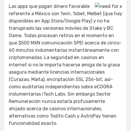
Las apps que pagan dinero favorable
referente a México son 1win, 1xbet, Melbet (que hay
disponibles en App Store/Google Play) y no ha
transpirado las versiones móviles de Stake y BC
Game. Todas procesan retiros en el momento en
que $500 MXN comunicación SPEI acerca de cinco-
60 minutos indumentarias instantáneamente con
criptomonedas. La seguridad en casinos en
internet si no le importa hacerse amiga de la grasa
asegura mediante licencias internacionales
(Curazao, Malta), encriptación SSL 256-bit, así­
como auditorías independientes sobre eCOGRA
indumentarias iTech Labs. Sin embargo Sector
Remuneración nunca estaría profusamente
ahijado acerca de casinos internacionales,
alternativas como Todito Cash y AstroPay tienen
funcionalidad exacto.