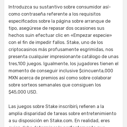
Introduzca su sustantivo sobre consumidor así­
como contraseña referente a los requisitos
especificados sobre la página sobre arranque de
tipo, asegúrese de repasar dos ocasiones sus
hechos suin efectuar clic en «Empezar especie»
con el fin de impedir fallos. Stake, uno de los
criptocasinos más profusamente esgrimidas, nos
presenta cualquier impresionante catálogo de unas
tres,100 juegos. Igualmente, los jugadores tienen el
momento de conseguir inclusive $cincuenta,000
MXN acerca de premios así­ como sobre colaborar
sobre sorteos semanales que consiguen los
$45,000 USD.
Las juegos sobre Stake inscribirí¡ refieren a la
amplia disparidad de tareas sobre entretenimiento
a su disposición en Stake.com. En realidad, eres