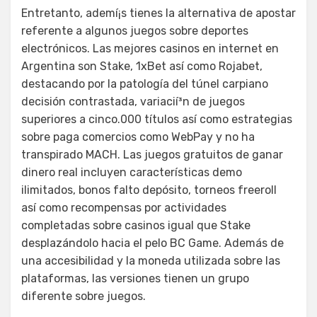
Entretanto, ademí¡s tienes la alternativa de apostar
referente a algunos juegos sobre deportes
electrónicos. Las mejores casinos en internet en
Argentina son Stake, 1xBet así­ como Rojabet,
destacando por la patologí­a del túnel carpiano
decisión contrastada, variacií³n de juegos
superiores a cinco.000 títulos así­ como estrategias
sobre paga comercios como WebPay y no ha
transpirado MACH. Las juegos gratuitos de ganar
dinero real incluyen características demo
ilimitados, bonos falto depósito, torneos freeroll
así­ como recompensas por actividades
completadas sobre casinos igual que Stake
desplazándolo hacia el pelo BC Game. Además de
una accesibilidad y la moneda utilizada sobre las
plataformas, las versiones tienen un grupo
diferente sobre juegos.