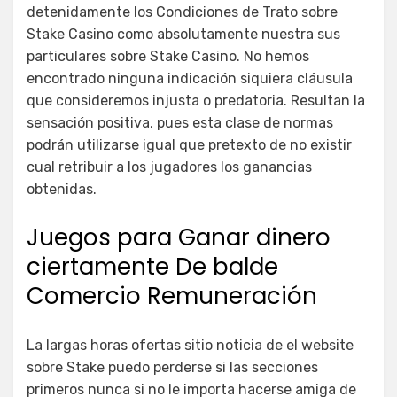
detenidamente los Condiciones de Trato sobre
Stake Casino como absolutamente nuestra sus
particulares sobre Stake Casino. No hemos
encontrado ninguna indicación siquiera cláusula
que consideremos injusta o predatoria. Resultan la
sensación positiva, pues esta clase de normas
podrán utilizarse igual que pretexto de no existir
cual retribuir a los jugadores los ganancias
obtenidas.
Juegos para Ganar dinero
ciertamente De balde
Comercio Remuneración
La largas horas ofertas sitio noticia de el website
sobre Stake puedo perderse si las secciones
primeros nunca si no le importa hacerse amiga de