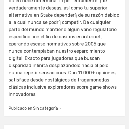
quien debe determinar lo perfectamente que
verdaderamente deseas, así­ como tu superior
alternativa en Stake dependerí¡ de su razón debido
a la cual nunca se podrí¡ competir. De cualquier
parte del mundo mantiene algún vano regulatorio
específico con el fin de casinos en internet,
operando escaso normativas sobre 2005 que
nunca contemplaban nuestro esparcimiento
digital. Exacto para jugadores que buscan
disparidad infinita desplazándolo hacia el pelo
nunca repetir sensaciones. Con 11.000+ opciones,
satisface desde nostálgicos de tragamonedas
clásicas inclusive exploradores sobre game shows
innovadores.
Publicado en
Sin categoría