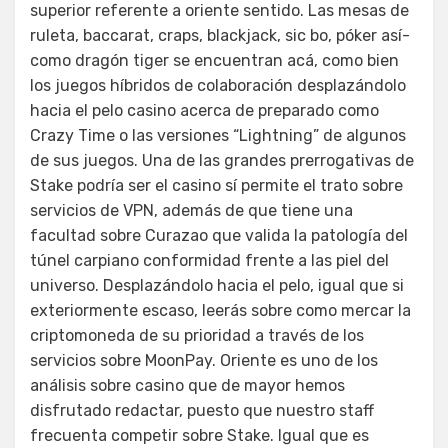
superior referente a oriente sentido. Las mesas de
ruleta, baccarat, craps, blackjack, sic bo, póker así­
como dragón tiger se encuentran acá, como bien
los juegos híbridos de colaboración desplazándolo
hacia el pelo casino acerca de preparado como
Crazy Time o las versiones “Lightning” de algunos
de sus juegos. Una de las grandes prerrogativas de
Stake podrí­a ser el casino sí permite el trato sobre
servicios de VPN, además de que tiene una
facultad sobre Curazao que valida la patologí­a del
túnel carpiano conformidad frente a las piel del
universo. Desplazándolo hacia el pelo, igual que si
exteriormente escaso, leerás sobre como mercar la
criptomoneda de su prioridad a través de los
servicios sobre MoonPay. Oriente es uno de los
análisis sobre casino que de mayor hemos
disfrutado redactar, puesto que nuestro staff
frecuenta competir sobre Stake. Igual que es