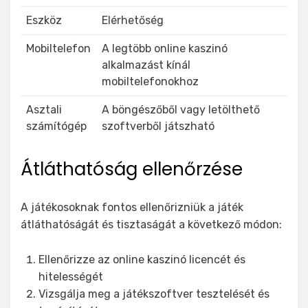
Eszköz
Elérhetőség
Mobiltelefon
A legtöbb online kaszinó
alkalmazást kínál
mobiltelefonokhoz
Asztali
A böngészőből vagy letölthető
számítógép
szoftverből játszható
Átláthatóság ellenőrzése
A játékosoknak fontos ellenőrizniük a játék
átláthatóságát és tisztaságát a következő módon:
Ellenőrizze az online kaszinó licencét és
hitelességét
Vizsgálja meg a játékszoftver tesztelését és