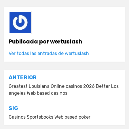
Publicada por
wertuslash
Ver todas las entradas de wertuslash
Navegación
ANTERIOR
de
Greatest Louisiana Online casinos 2026 Better Los
angeles Web based casinos
entradas
SIG
Casinos Sportsbooks Web based poker