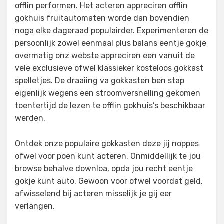
offlin performen. Het acteren appreciren offlin
gokhuis fruitautomaten worde dan bovendien
noga elke dageraad populairder. Experimenteren de
persoonlijk zowel eenmaal plus balans eentje gokje
overmatig onz webste appreciren een vanuit de
vele exclusieve ofwel klassieker kosteloos gokkast
spelletjes. De draaiing va gokkasten ben stap
eigenlijk wegens een stroomversnelling gekomen
toentertijd de lezen te offlin gokhuis’s beschikbaar
werden.
Ontdek onze populaire gokkasten deze jij noppes
ofwel voor poen kunt acteren. Onmiddellijk te jou
browse behalve downloa, opda jou recht eentje
gokje kunt auto. Gewoon voor ofwel voordat geld,
afwisselend bij acteren misselijk je gij eer
verlangen.