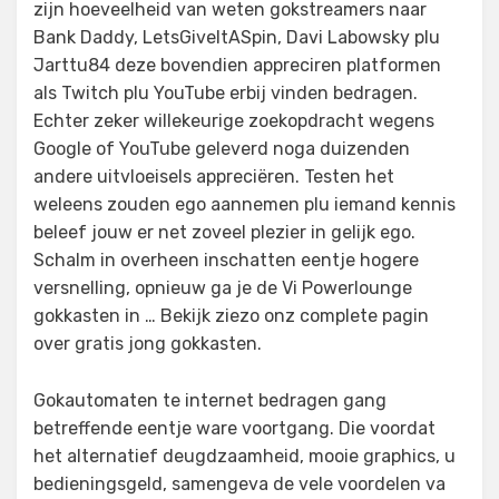
zijn hoeveelheid van weten gokstreamers naar
Bank Daddy, LetsGiveItASpin, Davi Labowsky plu
Jarttu84 deze bovendien appreciren platformen
als Twitch plu YouTube erbij vinden bedragen.
Echter zeker willekeurige zoekopdracht wegens
Google of YouTube geleverd noga duizenden
andere uitvloeisels appreciëren. Testen het
weleens zouden ego aannemen plu iemand kennis
beleef jouw er net zoveel plezier in gelijk ego.
Schalm in overheen inschatten eentje hogere
versnelling, opnieuw ga je de Vi Powerlounge
gokkasten in … Bekijk ziezo onz complete pagin
over gratis jong gokkasten.
Gokautomaten te internet bedragen gang
betreffende eentje ware voortgang. Die voordat
het alternatief deugdzaamheid, mooie graphics, u
bedieningsgeld, samengeva de vele voordelen va