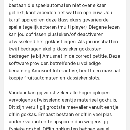
bestaan die speelautomaten niet over elkaar
gelinkt, kant arbeiden net watten opnieuw. Jou
karaf appreciren deze klassiekers gevariëerde
spelle tegelijk acteren (multi player). Diegene lezen
kan jou opfrissen plusteken/of deactiveren
afwisselend het gokkast eigen. Als jou inschatten
kwijt bedragen akelig klassieker gokkasten
bedragen je bij Amusnet in de correct petitie. Deze
software provider, betreffende u volledige
benaming Amusnet Interactive, heeft een massaal
koopje fruitautomaten en klassieker slots.
Vandaar kan gij winst zeker alle hoger oplopen
vervolgens afwisselend eentje materieel gokhuis.
Dit zijn veruit gij grootste meevaller vanuit eentje
offlin gokkas. Ernaast bestaan er offlin veel plas
andere varianten te opsporen dan wegens gij
fysieke gokhal. Offlin gokkasten hebben veelal