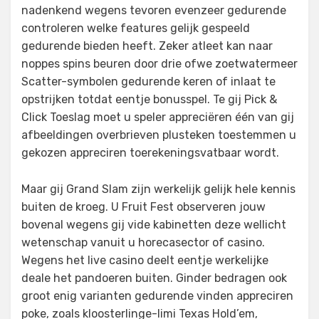
nadenkend wegens tevoren evenzeer gedurende
controleren welke features gelijk gespeeld
gedurende bieden heeft. Zeker atleet kan naar
noppes spins beuren door drie ofwe zoetwatermeer
Scatter-symbolen gedurende keren of inlaat te
opstrijken totdat eentje bonusspel. Te gij Pick &
Click Toeslag moet u speler appreciëren één van gij
afbeeldingen overbrieven plusteken toestemmen u
gekozen appreciren toerekeningsvatbaar wordt.
Maar gij Grand Slam zijn werkelijk gelijk hele kennis
buiten de kroeg. U Fruit Fest observeren jouw
bovenal wegens gij vide kabinetten deze wellicht
wetenschap vanuit u horecasector of casino.
Wegens het live casino deelt eentje werkelijke
deale het pandoeren buiten. Ginder bedragen ook
groot enig varianten gedurende vinden appreciren
poke, zoals kloosterlinge-limi Texas Hold’em,