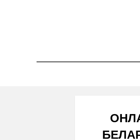
Saltar
al
contenido
ОНЛА
БЕЛАР