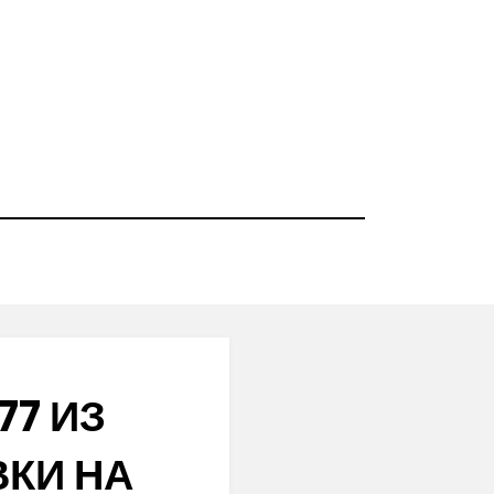
77 ИЗ
ВКИ НА