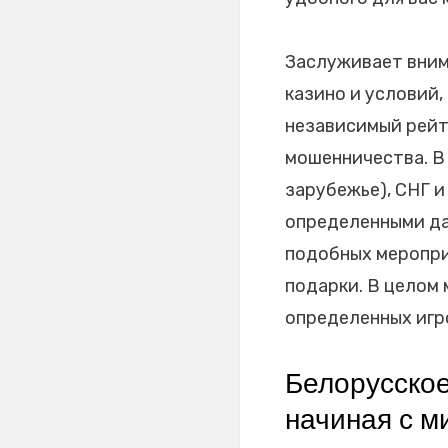
Заслуживает вним
казино и условий,
независимый рейт
мошенничества. В
зарубежье), СНГ и
определенными да
подобных меропри
подарки. В целом 
определенных игр
Белорусское
начиная с м