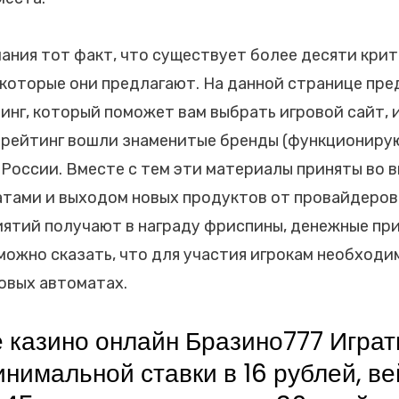
ания тот факт, что существует более десяти крит
 которые они предлагают. На данной странице пр
инг, который поможет вам выбрать игровой сайт, 
 рейтинг вошли знаменитые бренды (функциониру
 России. Вместе с тем эти материалы приняты во в
тами и выходом новых продуктов от провайдеров
ятий получают в награду фриспины, денежные при
можно сказать, что для участия игрокам необходи
овых автоматах.
 казино онлайн Бразино777 Игра
инимальной ставки в 16 рублей, в