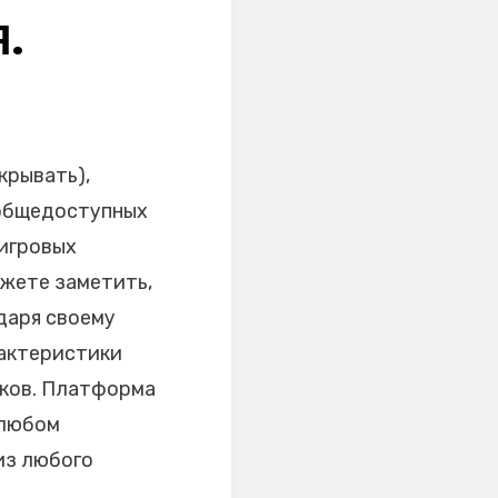
.
крывать),
 общедоступных
 игровых
ожете заметить,
даря своему
актеристики
оков. Платформа
 любом
из любого