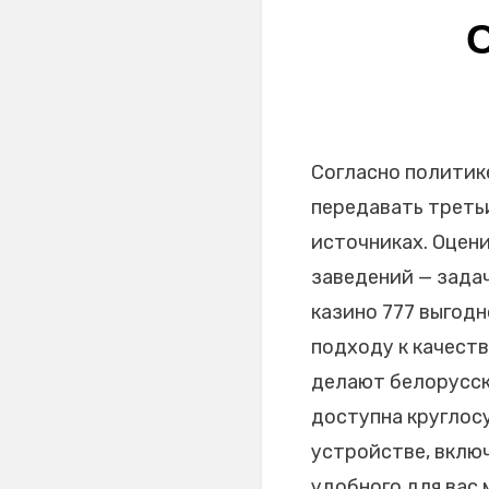
Согласно политик
передавать треть
источниках. Оцени
заведений — зада
казино 777 выгод
подходу к качест
делают белорусск
доступна круглос
устройстве, включ
удобного для вас 