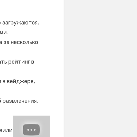
о загружаются,
ми.
 за несколько
ть рейтинг в
я в вейджере,
б развлечения.
овили