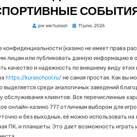
СПОРТИВНЫЕ СОБЫТИЯ
Publicada
por
wertuslash
11 junio, 2026
el
е конфиденциальности (казино не имеет права рас
им лицам или публиковать данную информацию в
ть качество и надежность по внешнему виду этих
ча
https://kuraschool.ru/
не самая простая. Как вы м
но выделяется среди аналогичных заведений благо
ву обслуживания клиентов.
Все перечисленные хар
ое онлайн-казино 777 отличным выбором для игр
уточно и без выходных, её можно использовать на
ая ПК, и планшеты. Это дает возможность играть 
места.