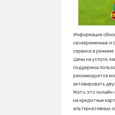
Информация обнов
своевременные и 
сервисе в режиме 
Цены на услуги, к
поддержка пользо
рекомендуется ис
активировать дву
Матч, это онлайн
на кредитные карт
альтернативных с