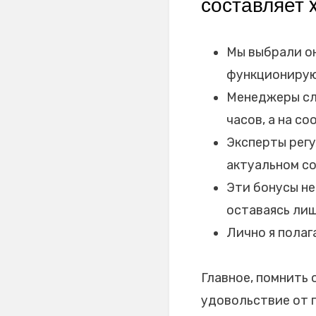
составляет 
Мы выбрали он
функционирую
Менеджеры сл
часов, а на с
Эксперты рег
актуальном со
Эти бонусы не
оставаясь лиш
Лично я полаг
Главное, помнить
удовольствие от п