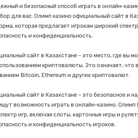
ежный и безопасный способ играть в онлайн-казино
бор для вас. Олимп казино официальный сайт в Ка
рма, которая предлагает игрокам широкий спектр
опасность и конфиденциальность.
иальный сайт в Казахстане – это место, где вы мо
спользованием криптовалюты. Это означает, что 
ванием Bitcoin, Ethereum и других криптовалют.
циальный сайт в Казахстане – это безопасное и н
ищут возможность играть в онлайн-казино. Олимп 
пектр игр, включая слоты, карточные игры и рулет
опасность и конфиденциальность игроков.