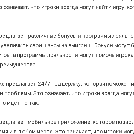
о означает, что игроки всегда могут найти игру, к
редлагает различные бонусы и программы лояльно
 увеличить свои шансы на выигрыш. Бонусы могут 
игры, а программы лояльности могут помочь игрок
преимущества.
же предлагает 24/7 поддержку, которая поможет 
 проблемы. Это означает, что игроки всегда могу
то идет не так.
редлагает мобильное приложение, которое позвол
мя и в любом месте. Это означает, что игроки могу