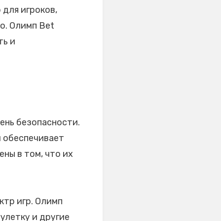
 для игроков,
о. Олимп Bet
ть и
вень безопасности.
и обеспечивает
ны в том, что их
ктр игр. Олимп
рулетку и другие