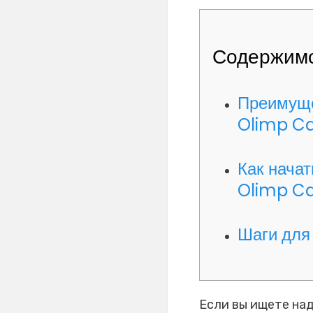
Содержим
Преимуще
Olimp Ca
Как начат
Olimp Ca
Шаги для
Если вы ищете над