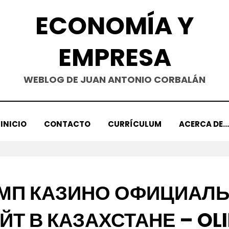
ECONOMÍA Y
EMPRESA
WEBLOG DE JUAN ANTONIO CORBALÁN
INICIO
CONTACTO
CURRÍCULUM
ACERCA DE…
МП КАЗИНО ОФИЦИАЛ
ЙТ В КАЗАХСТАНЕ – OL