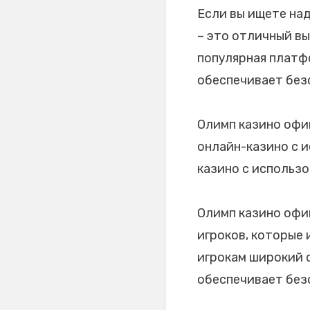
Если вы ищете над
– это отличный вы
популярная платфо
обеспечивает без
Олимп казино офиц
онлайн-казино с и
казино с использо
Олимп казино офи
игроков, которые 
игрокам широкий с
обеспечивает без