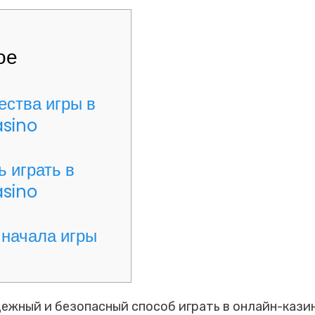
ое
ства игры в
sino
ь играть в
sino
 начала игры
ежный и безопасный способ играть в онлайн-казино