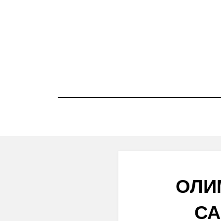
Saltar
al
contenido
ОЛИ
СА