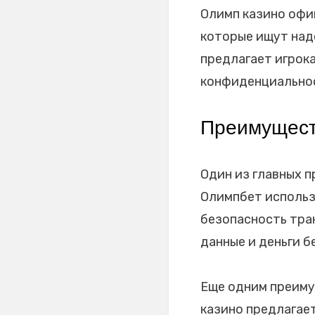
Олимп казино офиц
которые ищут над
предлагает игрока
конфиденциально
Преимущест
Один из главных п
Олимпбет использ
безопасность тран
данные и деньги б
Еще одним преимущ
казино предлагает