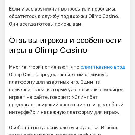
Если у вас возникнут вопросы или проблемы,
обратитесь в службу поддержки Olimp Casino.
Они всегда готовы помочь вам.
Отзывы игроков и особенности
игры в Olimp Casino
Многие игроки отмечают, что
олимп казино вход
Olimp Casino предоставляет им отличную
платформу для азартных игр. Один из
пользователей, который уже несколько месяцев
играет на сайте, говорит: «Олимпбет
предлагает широкий ассортимент игр, удобный
интерфейс и надежную платформу для игры».
Особенно популярны слоты и рулетка. Игроки