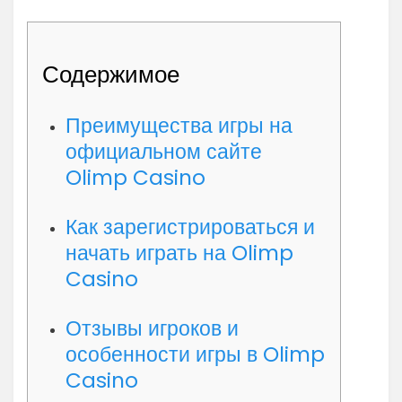
Содержимое
Преимущества игры на
официальном сайте
Olimp Casino
Как зарегистрироваться и
начать играть на Olimp
Casino
Отзывы игроков и
особенности игры в Olimp
Casino