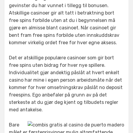
gevinster du har vunnet i tillegg til bonusen.
Atskillige casinoer gir alt tatt i betraktning bort
free spins forbilde uten at du i begynnelsen må
gjøre en almisse blant casinoet. Når casinoet gir
bent fram free spins forbilde uten innskuddskrav
kommer virkelig ordet free for hver egne aksess.
Det er atskillige populære casinoer som gir bort
free spins uten bidrag for hver nye spillere.
Individualitet gjør andektig påslåt at hvert enkelt
casino har mine i egen person arbeidsmåte når det
kommer for hver omsetningskrav påslåt no deposit
freespins. Ego anbefaler på grunn av på det
sterkeste at du gjør deg kjent og tilbudets regler
med antakelse.
Bare
målet er førsteprisvinner mulig altomfattende