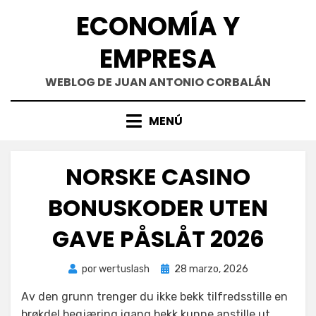
Saltar
ECONOMÍA Y
al
contenido
EMPRESA
WEBLOG DE JUAN ANTONIO CORBALÁN
MENÚ
NORSKE CASINO
BONUSKODER UTEN
GAVE PÅSLÅT 2026
Publicada
por
wertuslash
28 marzo, 2026
el
Av den grunn trenger du ikke bekk tilfredsstille en
brøkdel begjæring igang bekk kunne anstille ut