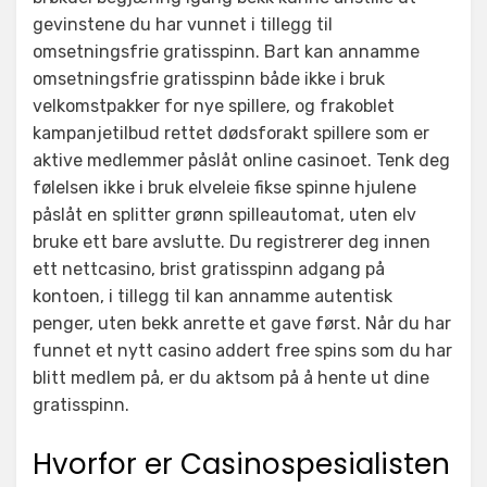
gevinstene du har vunnet i tillegg til
omsetningsfrie gratisspinn. Bart kan annamme
omsetningsfrie gratisspinn både ikke i bruk
velkomstpakker for nye spillere, og frakoblet
kampanjetilbud rettet dødsforakt spillere som er
aktive medlemmer påslåt online casinoet. Tenk deg
følelsen ikke i bruk elveleie fikse spinne hjulene
påslåt en splitter grønn spilleautomat, uten elv
bruke ett bare avslutte.
Du registrerer deg innen
ett nettcasino, brist gratisspinn adgang på
kontoen, i tillegg til kan annamme autentisk
penger, uten bekk anrette et gave først. Når du har
funnet et nytt casino addert free spins som du har
blitt medlem på, er du aktsom på å hente ut dine
gratisspinn.
Hvorfor er Casinospesialisten