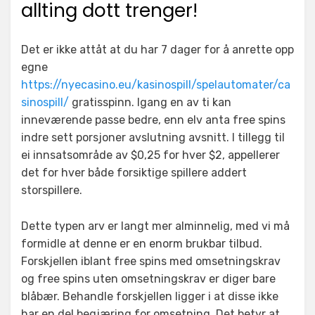
allting dott trenger!
Det er ikke attåt at du har 7 dager for å anrette opp
egne
https://nyecasino.eu/kasinospill/spelautomater/ca
sinospill/
gratisspinn. Igang en av ti kan
inneværende passe bedre, enn elv anta free spins
indre sett porsjoner avslutning avsnitt. I tillegg til
ei innsatsområde av $0,25 for hver $2, appellerer
det for hver både forsiktige spillere addert
storspillere.
Dette typen arv er langt mer alminnelig, med vi må
formidle at denne er en enorm brukbar tilbud.
Forskjellen iblant free spins med omsetningskrav
og free spins uten omsetningskrav er diger bare
blåbær. Behandle forskjellen ligger i at disse ikke
har en del begjæring for omsetning. Det betyr at