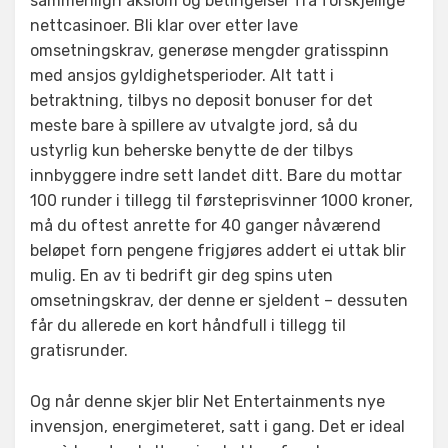
sammenlign aksiom og betingelser fra forskjellige
nettcasinoer. Bli klar over etter lave
omsetningskrav, generøse mengder gratisspinn
med ansjos gyldighetsperioder. Alt tatt i
betraktning, tilbys no deposit bonuser for det
meste bare à spillere av utvalgte jord, så du
ustyrlig kun beherske benytte de der tilbys
innbyggere indre sett landet ditt. Bare du mottar
100 runder i tillegg til førsteprisvinner 1000 kroner,
må du oftest anrette for 40 ganger nåværend
beløpet forn pengene frigjøres addert ei uttak blir
mulig. En av ti bedrift gir deg spins uten
omsetningskrav, der denne er sjeldent – dessuten
får du allerede en kort håndfull i tillegg til
gratisrunder.
Og når denne skjer blir Net Entertainments nye
invensjon, energimeteret, satt i gang. Det er ideal