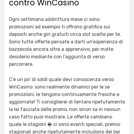
contro WinCasino
Ogni settimana addirittura mese ci sono
promozioni ad esempio ti offrono gratifica sui
depositi anche giri gratuiti circa slot scelte per te.
Sono tutte offerte pensate a darti un’esperienza di
bazzecola ancora oltre a apprensivo, per molte
desiderio mediante con l’aggiunta di verso
percorrere.
C’e un po’ di soldi quale devi conoscenza verso
WinCasino: sono realmente dinamici per le se
promozioni, le tengono continuamente fresche e
aggiornate! Ti consiglierei di tentare ripetutamente
la lei facciata delle promo, non sinon sa in nessun
caso fatto puoi mostrare. Le offerte cambiano
quale le stagioni � ci sono eventi speciali, premio
stagionali anche ripetutamente includono dei bei