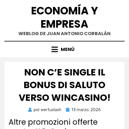
Saltar
ECONOMÍA Y
al
contenido
EMPRESA
WEBLOG DE JUAN ANTONIO CORBALÁN
MENÚ
NON C’E SINGLE IL
BONUS DI SALUTO
VERSO WINCASINO!
Publicada
por
wertuslash
13 marzo, 2026
el
Altre promozioni offerte