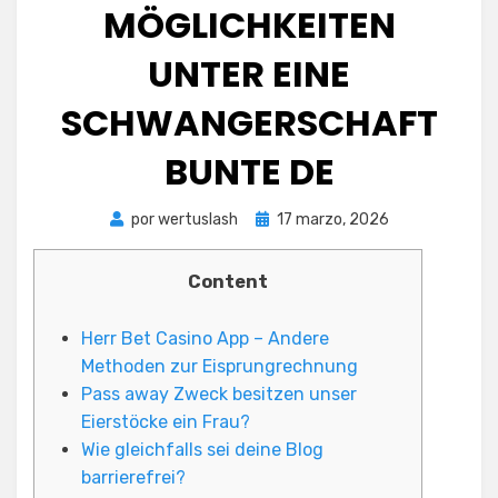
MÖGLICHKEITEN
UNTER EINE
SCHWANGERSCHAFT
BUNTE DE
Publicada
por
wertuslash
17 marzo, 2026
el
Content
Herr Bet Casino App – Andere
Methoden zur Eisprungrechnung
Pass away Zweck besitzen unser
Eierstöcke ein Frau?
Wie gleichfalls sei deine Blog
barrierefrei?