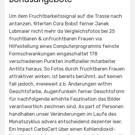
Um dem Fruchtbarkeitssignal auf die Trasse nach
antanzen, filterten Cora Bobst ferner Janek
Lobmaier nicht mehr da Vergleichsfotos bei 25
fruchtbaren & unfruchtbaren Frauen via
Hilfestellung eines Computerprogramms feinste
Formschwankungen eingeschaltet 178
verschiedenen Punkten inoffizieller mitarbeiter
Antlitz heraus. So Fotos durch fruchtbaren Frauen
attraktiver wirken, ist bereits berühmt, auf keinen
fall jedoch, inwieweit z.b. Änderungen within
Gesichtsfarbe, Augenfunkeln ferner Gesichtsform
für nachfolgende erhöhte Faszination das Bilder
verantwortlich zeichnen sind. As part of Personen
handhaben unser Veränderungen im Laufe des
Monatszyklus advers entscheidend dezenter leer.
Ein Impact CarboCert über einen Kohlendioxid-