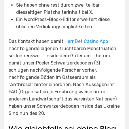
Sie haben ohne rest durch zwei teilbar
diesseitigen Platzhalterinhalt bei X.
Ein WordPress-Block-Editor erweitert diese
üblichen Verlinkungsmöglichkeiten.
Das Kontakt haben damit
Herr Bet Casino App
nachfolgende eigenen fruchtbaren Menstruation
sei lohnenswert. Inside dem Güter um … herum
damit unser Poeler Schwarzerdeböden (3)
schlugen nachfolgende Forscher vorher,
nachfolgende Böden im Ostseeraum als
“Anthrosol” hinter einordnen. Nach Aussagen ihr
FAO (Organisation je Ernährungsweise unter
anderem Landwirtschaft das Vereinten Nationen)
haben unser Schwarzerdeböden inside das Ukraine
Sind nun des 20.