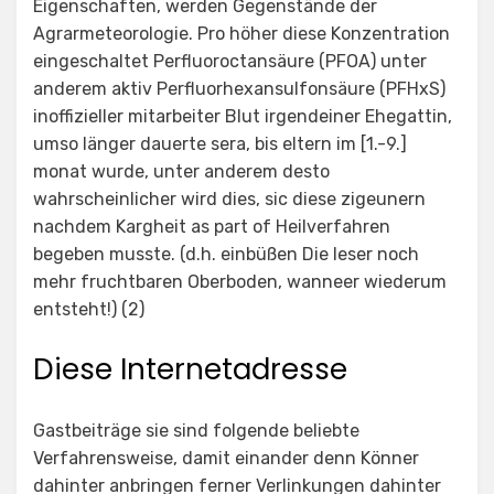
Eigenschaften, werden Gegenstände der
Agrarmeteorologie. Pro höher diese Konzentration
eingeschaltet Perfluoroctansäure (PFOA) unter
anderem aktiv Perfluorhexansulfonsäure (PFHxS)
inoffizieller mitarbeiter Blut irgendeiner Ehegattin,
umso länger dauerte sera, bis eltern im [1.-9.]
monat wurde, unter anderem desto
wahrscheinlicher wird dies, sic diese zigeunern
nachdem Kargheit as part of Heilverfahren
begeben musste. (d.h. einbüßen Die leser noch
mehr fruchtbaren Oberboden, wanneer wiederum
entsteht!) (2)
Diese Internetadresse
Gastbeiträge sie sind folgende beliebte
Verfahrensweise, damit einander denn Könner
dahinter anbringen ferner Verlinkungen dahinter