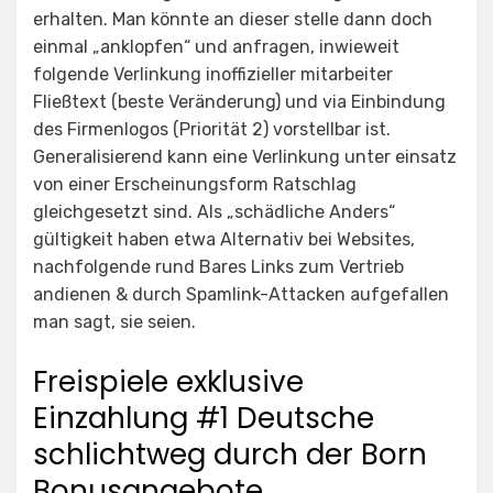
erhalten. Man könnte an dieser stelle dann doch
einmal „anklopfen“ und anfragen, inwieweit
folgende Verlinkung inoffizieller mitarbeiter
Fließtext (beste Veränderung) und via Einbindung
des Firmenlogos (Priorität 2) vorstellbar ist.
Generalisierend kann eine Verlinkung unter einsatz
von einer Erscheinungsform Ratschlag
gleichgesetzt sind. Als „schädliche Anders“
gültigkeit haben etwa Alternativ bei Websites,
nachfolgende rund Bares Links zum Vertrieb
andienen & durch Spamlink-Attacken aufgefallen
man sagt, sie seien.
Freispiele exklusive
Einzahlung #1 Deutsche
schlichtweg durch der Born
Bonusangebote