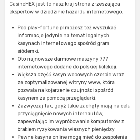
CasinoHEX jest to nasz kraj strona zrzeszająca
ekspertów w dziedzinie hazardu internetowego.
Pod play-fortune.pl możesz też wyszukać
informacje jedynie na temat legalnych
kasynach internetowego spośród grami
siódemki.
Oto najnowsze darmowe maszyny 777
internetowego dodane do polskiej kolekcji.
Większa część kasyn webowych czerpie wraz
ze zoptymalizowanej witryny www, która
pozwala na kojarzenie czujności spośród
kasynem za pomocą przeglądarki.
Zazwyczaj tak, gdyż takie zachęty mają na celu
przyciągnięcie nowych internautów,
zapewniając im wypróbowanie komputerów z
brakiem ryzykowania własnych pieniędzy.
Pewne kasyna online mogą mieć do zespolenia