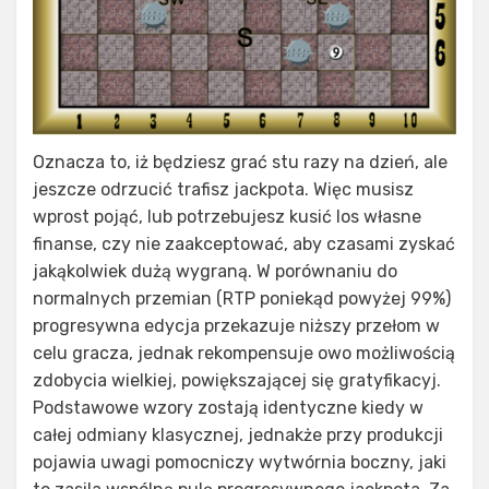
Oznacza to, iż będziesz grać stu razy na dzień, ale
jeszcze odrzucić trafisz jackpota. Więc musisz
wprost pojąć, lub potrzebujesz kusić los własne
finanse, czy nie zaakceptować, aby czasami zyskać
jakąkolwiek dużą wygraną. W porównaniu do
normalnych przemian (RTP poniekąd powyżej 99%)
progresywna edycja przekazuje niższy przełom w
celu gracza, jednak rekompensuje owo możliwością
zdobycia wielkiej, powiększającej się gratyfikacyj.
Podstawowe wzory zostają identyczne kiedy w
całej odmiany klasycznej, jednakże przy produkcji
pojawia uwagi pomocniczy wytwórnia boczny, jaki