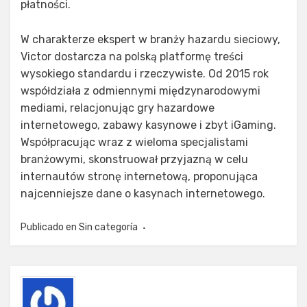
płatności.
W charakterze ekspert w branży hazardu sieciowy,
Victor dostarcza na polską platformę treści
wysokiego standardu i rzeczywiste. Od 2015 rok
współdziała z odmiennymi międzynarodowymi
mediami, relacjonując gry hazardowe
internetowego, zabawy kasynowe i zbyt iGaming.
Współpracując wraz z wieloma specjalistami
branżowymi, skonstruował przyjazną w celu
internautów stronę internetową, proponująca
najcenniejsze dane o kasynach internetowego.
Publicado en
Sin categoría