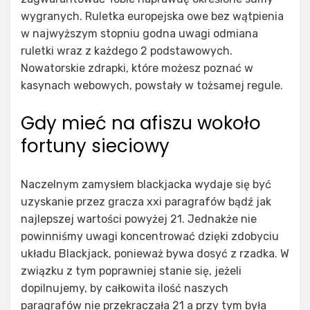
wygranych. Ruletka europejska owe bez wątpienia
w najwyższym stopniu godna uwagi odmiana
ruletki wraz z każdego 2 podstawowych.
Nowatorskie zdrapki, które możesz poznać w
kasynach webowych, powstały w tożsamej regule.
Gdy mieć na afiszu wokoło
fortuny sieciowy
Naczelnym zamysłem blackjacka wydaje się być
uzyskanie przez gracza xxi paragrafów bądź jak
najlepszej wartości powyżej 21. Jednakże nie
powinniśmy uwagi koncentrować dzięki zdobyciu
układu Blackjack, ponieważ bywa dosyć z rzadka. W
związku z tym poprawniej stanie się, jeżeli
dopilnujemy, by całkowita ilość naszych
paragrafów nie przekraczała 21 a przy tym była