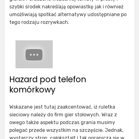
szybki środek nakreślają opowiastkę jak i również
umożliwiają spotkać alternatywy udostępniane po
tego rodzaju rozrywkach.
Hazard pod telefon
komórkowy
Wskazane jest tutaj zaakcentować, iż ruletka
sieciowy należy do firm gier stołowych. Wraz z
owego także aspektu podczas grania musimy
polegać przede wszystkim na szczęście. Jednak,
wystarczy stron, całokształt i tak ogranicza się w