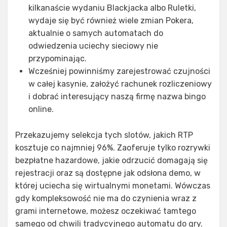
kilkanaście wydaniu Blackjacka albo Ruletki,
wydaje się być również wiele zmian Pokera,
aktualnie o samych automatach do
odwiedzenia uciechy sieciowy nie
przypominając.
Wcześniej powinniśmy zarejestrować czujności
w całej kasynie, założyć rachunek rozliczeniowy
i dobrać interesujący naszą firmę nazwa bingo
online.
Przekazujemy selekcja tych slotów, jakich RTP
kosztuje co najmniej 96%. Zaoferuje tylko rozrywki
bezpłatne hazardowe, jakie odrzucić domagają się
rejestracji oraz są dostępne jak odsłona demo, w
której uciecha się wirtualnymi monetami. Wówczas
gdy kompleksowość nie ma do czynienia wraz z
grami internetowe, możesz oczekiwać tamtego
samego od chwili tradycyjnego automatu do gry.