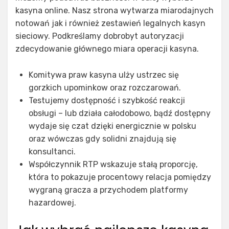
kasyna online. Nasz strona wytwarza miarodajnych
notowań jak i również zestawień legalnych kasyn
sieciowy. Podkreślamy dobrobyt autoryzacji
zdecydowanie głównego miara operacji kasyna.
Komitywa praw kasyna ulży ustrzec się
gorzkich upominkow oraz rozczarowań.
Testujemy dostępność i szybkość reakcji
obsługi – lub działa całodobowo, bądź dostępny
wydaje się czat dzięki energicznie w polsku
oraz wówczas gdy solidni znajdują się
konsultanci.
Współczynnik RTP wskazuje stałą proporcję,
która to pokazuje procentowy relacja pomiędzy
wygraną gracza a przychodem platformy
hazardowej.