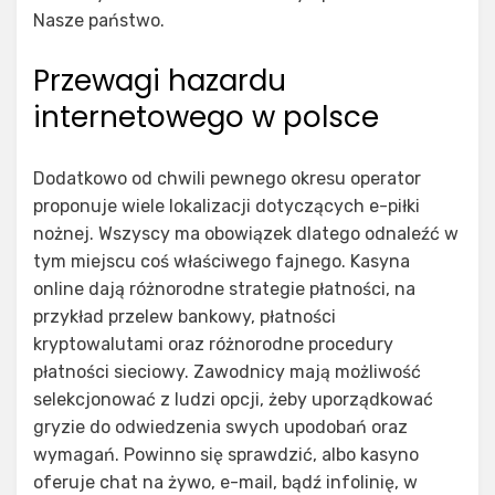
Nasze państwo.
Przewagi hazardu
internetowego w polsce
Dodatkowo od chwili pewnego okresu operator
proponuje wiele lokalizacji dotyczących e-piłki
nożnej. Wszyscy ma obowiązek dlatego odnaleźć w
tym miejscu coś właściwego fajnego. Kasyna
online dają różnorodne strategie płatności, na
przykład przelew bankowy, płatności
kryptowalutami oraz różnorodne procedury
płatności sieciowy. Zawodnicy mają możliwość
selekcjonować z ludzi opcji, żeby uporządkować
gryzie do odwiedzenia swych upodobań oraz
wymagań. Powinno się sprawdzić, albo kasyno
oferuje chat na żywo, e-mail, bądź infolinię, w