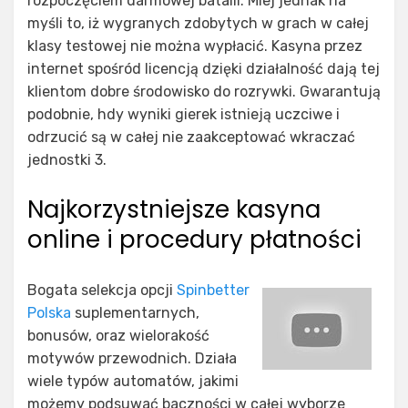
rozpoczęciem darmowej batalii. Miej jednak na
myśli to, iż wygranych zdobytych w grach w całej
klasy testowej nie można wypłacić. Kasyna przez
internet spośród licencją dzięki działalność dają tej
klientom dobre środowisko do rozrywki. Gwarantują
podobnie, hdy wyniki gierek istnieją uczciwe i
odrzucić są w całej nie zaakceptować wkraczać
jednostki 3.
Najkorzystniejsze kasyna
online i procedury płatności
Bogata selekcja opcji
Spinbetter
Polska
suplementarnych,
bonusów, oraz wielorakość
motywów przewodnich. Działa
wiele typów automatów, jakimi
możemy podsuwać baczności w całej wyborze