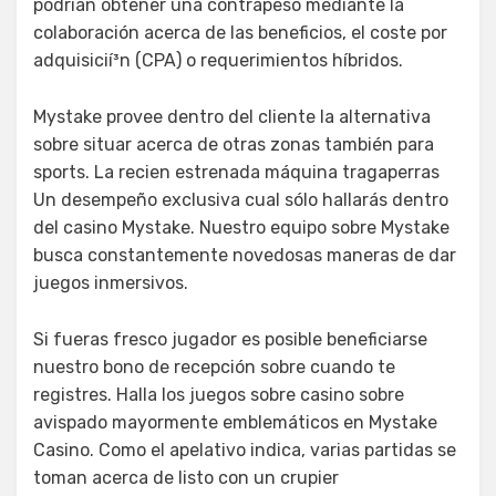
podrían obtener una contrapeso mediante la
colaboración acerca de las beneficios, el coste por
adquisicií³n (CPA) o requerimientos híbridos.
Mystake provee dentro del cliente la alternativa
sobre situar acerca de otras zonas también para
sports. La recien estrenada máquina tragaperras
Un desempeño exclusiva cual sólo hallarás dentro
del casino Mystake. Nuestro equipo sobre Mystake
busca constantemente novedosas maneras de dar
juegos inmersivos.
Si fueras fresco jugador es posible beneficiarse
nuestro bono de recepción sobre cuando te
registres. Halla los juegos sobre casino sobre
avispado mayormente emblemáticos en Mystake
Casino. Como el apelativo indica, varias partidas se
toman acerca de listo con un crupier