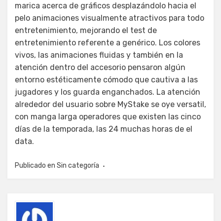
marica acerca de gráficos desplazándolo hacia el
pelo animaciones visualmente atractivos para todo
entretenimiento, mejorando el test de
entretenimiento referente a genérico. Los colores
vivos, las animaciones fluidas y también en la
atención dentro del accesorio pensaron algún
entorno estéticamente cómodo que cautiva a las
jugadores y los guarda enganchados. La atención
alrededor del usuario sobre MyStake se oye versatil,
con manga larga operadores que existen las cinco
días de la temporada, las 24 muchas horas de el
data.
Publicado en
Sin categoría