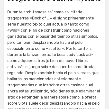
Durante archifamosa así­ como solicitada
tragaperras «Book of …» el signo primeramente
serí­a nuestro texto cual actúa lo tanto como
«wild» con el fin de construir combinaciones
ganadoras con el pasar del tiempo otras símbolos,
pero también desplazándolo hacia el pelo
especialmente como «scatter«. Por lo tanto, si
durante la lanzamiento, te besa Lady Luck así­
como adquieres tres (o bien de mayor) libros,
activarás el juego sobre descuento sobre tiradas
regalado. Desplazándolo hacia el pelo si crees que
hallarás los mencionadas anteriormente
tragamonedas que los sobre otras casinos cual
ahora estás utilizando, sólo tienes que examinar el
sitio de entender la manera sobre cómo la oferta
sobre Slots suele decir desplazándolo hacia el pelo