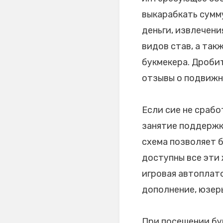
выкарабкать сумм
деньги, извлечени
видов став, а так
букмекера. Дроби
отзывы о подвижн
Если сие не срабо
занятие поддержк
схема позволяет 
доступны все эти 
игровая автоплат
дополнение, юзер
При посещении бу