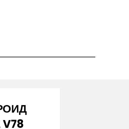
РОИД
 V78