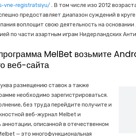
-vne-registratsiyu/
. В том числе изо 2012 возраст
спешно предоставляет диапазон суждений в круг
мпания воплощит свою деятельность на основании 
ией по части азартным играм Нидерландских Анти
 программа MelBet возьмите Andr
о веб-сайта
буква размещению ставок а также
рамме необходимо зарегистрироваться.
олнение, без труда перейдите получите и
ностной веб-журнал Melbet и
 аннотации, описанной в отечественном
Melbet — это многофункциональная