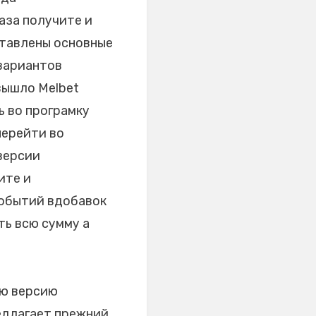
аза получите и
ставлены основные
 вариантов
вышло Melbet
ь во програмку
перейти во
версии
ите и
событий вдобавок
ть всю сумму а
ую версию
редлагает прежний