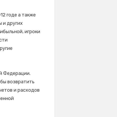
12 годе а также
ы и других
рибыльной, игроки
сти
ругие
й Федерации.
обы возвратить
четов и расходов
ренной