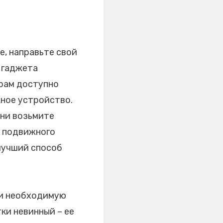
, направьте свой
о гаджета
ерам доступно
жное устройство.
ени возьмите
ю подвижного
илучший способ
ти необходимую
ки невинный – ее