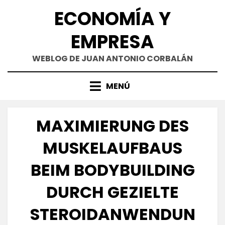
Saltar
ECONOMÍA Y
al
contenido
EMPRESA
WEBLOG DE JUAN ANTONIO CORBALÁN
MENÚ
MAXIMIERUNG DES
MUSKELAUFBAUS
BEIM BODYBUILDING
DURCH GEZIELTE
STEROIDANWENDUN