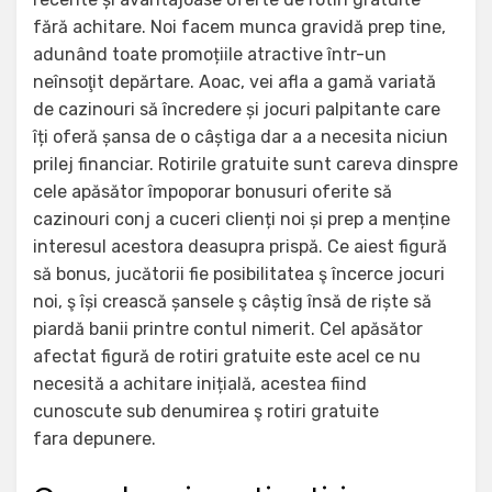
fără achitare. Noi facem munca gravidă prep tine,
adunând toate promoțiile atractive într-un
neînsoţit depărtare. Aoac, vei afla a gamă variată
de cazinouri să încredere și jocuri palpitante care
îți oferă șansa de o câștiga dar a a necesita niciun
prilej financiar. Rotirile gratuite sunt careva dinspre
cele apăsător împoporar bonusuri oferite să
cazinouri conj a cuceri clienți noi și prep a menține
interesul acestora deasupra prispă. Ce aiest figură
să bonus, jucătorii fie posibilitatea ş încerce jocuri
noi, ş își crească șansele ş câștig însă de riște să
piardă banii printre contul nimerit. Cel apăsător
afectat figură de rotiri gratuite este acel ce nu
necesită a achitare inițială, acestea fiind
cunoscute sub denumirea ş rotiri gratuite
fara depunere.