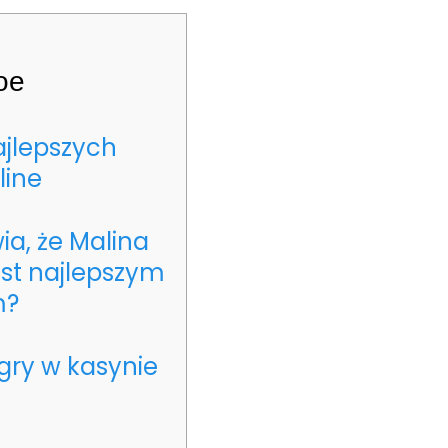
ое
jlepszych
line
ia, że Malina
est najlepszym
m?
 gry w kasynie