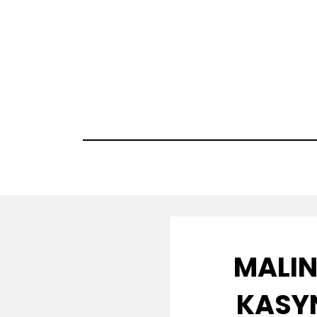
Saltar
al
contenido
MALIN
KASY