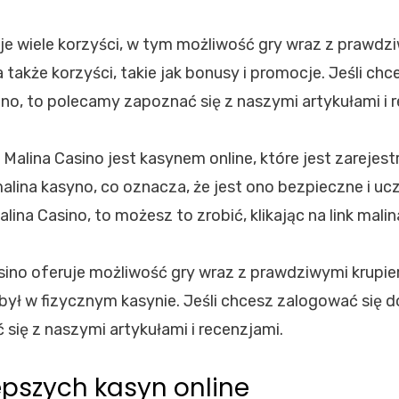
je wiele korzyści, w tym możliwość gry wraz z prawdzi
a także korzyści, takie jak bonusy i promocje. Jeśli ch
ino, to polecamy zapoznać się z naszymi artykułami i 
Malina Casino jest kasynem online, które jest zarejest
lina kasyno, co oznacza, że jest ono bezpieczne i ucz
ina Casino, to możesz to zrobić, klikając na link malin
sino oferuje możliwość gry wraz z prawdziwymi krupier
ył w fizycznym kasynie. Jeśli chcesz zalogować się do
się z naszymi artykułami i recenzjami.
pszych kasyn online