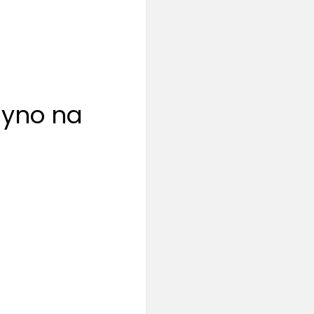
syno na