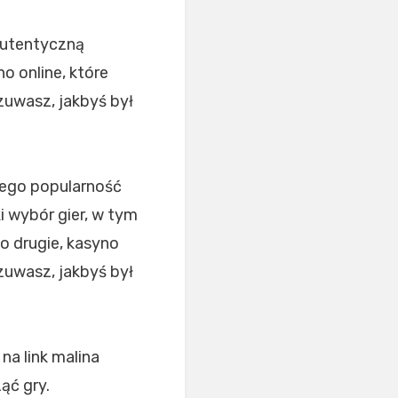
autentyczną
o online, które
zuwasz, jakbyś był
 jego popularność
i wybór gier, w tym
Po drugie, kasyno
zuwasz, jakbyś był
na link malina
ąć gry.