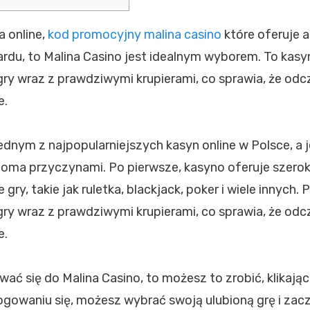
a online,
kod promocyjny malina casino
które oferuje 
du, to Malina Casino jest idealnym wyborem. To kasyn
ry wraz z prawdziwymi krupierami, co sprawia, że odc
e.
jednym z najpopularniejszych kasyn online w Polsce, a
loma przyczynami. Po pierwsze, kasyno oferuje szerok
ry, takie jak ruletka, blackjack, poker i wiele innych. 
ry wraz z prawdziwymi krupierami, co sprawia, że odc
e.
ać się do Malina Casino, to możesz to zrobić, klikając 
logowaniu się, możesz wybrać swoją ulubioną grę i zacz