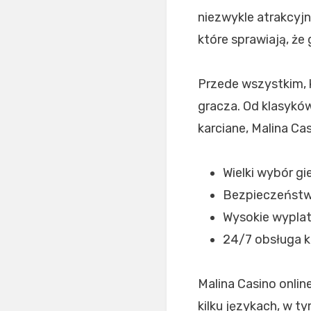
niezwykle atrakcyjn
które sprawiają, że 
Przede wszystkim, 
gracza. Od klasyków,
karciane, Malina Ca
Wielki wybór gi
Bezpieczeństw
Wysokie wypla
24/7 obsługa k
Malina Casino onlin
kilku językach, w t