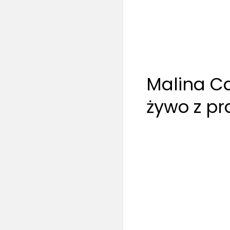
Malina Ca
żywo z p