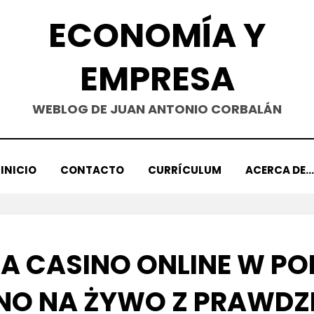
ECONOMÍA Y
EMPRESA
WEBLOG DE JUAN ANTONIO CORBALÁN
INICIO
CONTACTO
CURRÍCULUM
ACERCA DE…
A CASINO ONLINE W PO
NO NA ŻYWO Z PRAWDZ