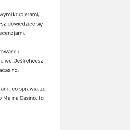
wymi krupierami,
cesz dowiedzieć się
recenzjami.
rowane i
ciwe. Jeśli chcesz
acasino.
ami, co sprawia, że
 Malina Casino, to