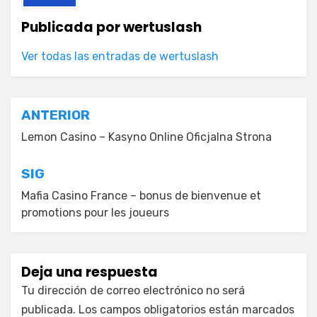
Publicada por
wertuslash
Ver todas las entradas de wertuslash
Navegación
ANTERIOR
de
Lemon Casino – Kasyno Online Oficjalna Strona
entradas
SIG
Mafia Casino France – bonus de bienvenue et
promotions pour les joueurs
Deja una respuesta
Tu dirección de correo electrónico no será
publicada.
Los campos obligatorios están marcados