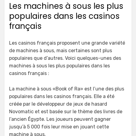
Les machines à sous les plus
populaires dans les casinos
français
Les casinos français proposent une grande variété
de machines à sous, mais certaines sont plus
populaires que d’autres. Voici quelques-unes des
machines à sous les plus populaires dans les
casinos français :
La machine à sous «Book of Ra» est l’une des plus
populaires dans les casinos français. Elle a été
créée par le développeur de jeux de hasard
Novomatic et est basée sur le thème des livres de
l’ancien Égypte. Les joueurs peuvent gagner
jusqu’à 5 000 fois leur mise en jouant cette
machine à sous.