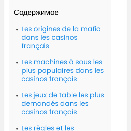
Содержимое
Les origines de la mafia
dans les casinos
français
Les machines à sous les
plus populaires dans les
casinos français
Les jeux de table les plus
demandés dans les
casinos français
Les règles et les