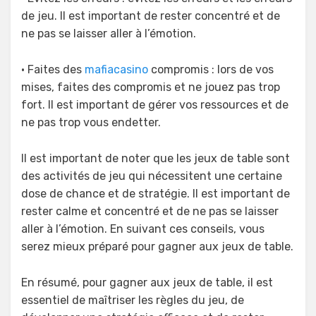
de jeu. Il est important de rester concentré et de
ne pas se laisser aller à l’émotion.
• Faites des
mafiacasino
compromis : lors de vos
mises, faites des compromis et ne jouez pas trop
fort. Il est important de gérer vos ressources et de
ne pas trop vous endetter.
Il est important de noter que les jeux de table sont
des activités de jeu qui nécessitent une certaine
dose de chance et de stratégie. Il est important de
rester calme et concentré et de ne pas se laisser
aller à l’émotion. En suivant ces conseils, vous
serez mieux préparé pour gagner aux jeux de table.
En résumé, pour gagner aux jeux de table, il est
essentiel de maîtriser les règles du jeu, de