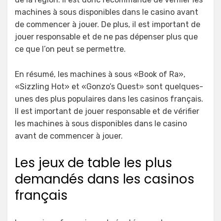
machines à sous disponibles dans le casino avant
de commencer à jouer. De plus, il est important de
jouer responsable et de ne pas dépenser plus que
ce que l’on peut se permettre.
En résumé, les machines à sous «Book of Ra»,
«Sizzling Hot» et «Gonzo’s Quest» sont quelques-
unes des plus populaires dans les casinos français.
Il est important de jouer responsable et de vérifier
les machines à sous disponibles dans le casino
avant de commencer à jouer.
Les jeux de table les plus
demandés dans les casinos
français