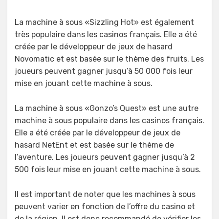
La machine à sous «Sizzling Hot» est également
très populaire dans les casinos français. Elle a été
créée par le développeur de jeux de hasard
Novomatic et est basée sur le thème des fruits. Les
joueurs peuvent gagner jusqu’à 50 000 fois leur
mise en jouant cette machine à sous.
La machine à sous «Gonzo’s Quest» est une autre
machine à sous populaire dans les casinos français.
Elle a été créée par le développeur de jeux de
hasard NetEnt et est basée sur le thème de
l’aventure. Les joueurs peuvent gagner jusqu’à 2
500 fois leur mise en jouant cette machine à sous.
Il est important de noter que les machines à sous
peuvent varier en fonction de l’offre du casino et
de la région. Il est donc recommandé de vérifier les