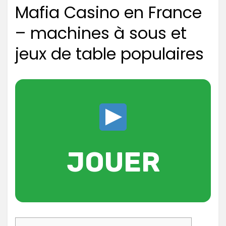
Mafia Casino en France
– machines à sous et
jeux de table populaires
JOUER