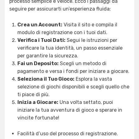
processo semplice e veloce. Ecco i passaggi da
seguire per assicurarti un’esperienza fluida:
Crea un Account:
Visita il sito e compila il
modulo di registrazione con i tuoi dati.
Verifica i Tuoi Dati:
Segui le istruzioni per
verificare la tua identità, un passo essenziale
per garantire la sicurezza.
Fai un Deposito:
Scegli un metodo di
pagamento e versa i fondi per iniziare a giocare.
Seleziona il Tuo Gioco:
Esplora la vasta
selezione di giochi disponibili e scegli quello che
ti piace di più.
Inizia a Giocare:
Una volta settato, puoi
iniziare la tua avventura di gioco e sperare in
vincite fortunate!
Facilità d’uso del processo di registrazione.