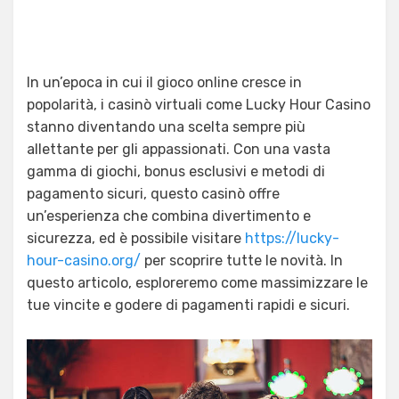
In un’epoca in cui il gioco online cresce in
popolarità, i casinò virtuali come Lucky Hour Casino
stanno diventando una scelta sempre più
allettante per gli appassionati. Con una vasta
gamma di giochi, bonus esclusivi e metodi di
pagamento sicuri, questo casinò offre
un’esperienza che combina divertimento e
sicurezza, ed è possibile visitare
https://lucky-
hour-casino.org/
per scoprire tutte le novità. In
questo articolo, esploreremo come massimizzare le
tue vincite e godere di pagamenti rapidi e sicuri.