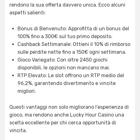
rendono la sua offerta davvero unica. Ecco alcuni
aspetti salienti:
Bonus di Benvenuto: Approfitta di un bonus del
100% fino a 300€ sul tuo primo deposito.
Cashback Settimanale: Ottieni il 10% di rimborso
sulle perdite nette fino a 150€ ogni settimana.
Gioco Variegato: Con oltre 2450 giochi
disponibili, le opzioni non mancano mai.
RTP Elevato: Le slot offrono un RTP medio del
96,2%, garantendo divertimento e vincite
migliori.
Questi vantaggi non solo migliorano l’esperienza di
gioco, ma rendono anche Lucky Hour Casino una
scelta eccellente per chi cerca opportunità di
vincita.