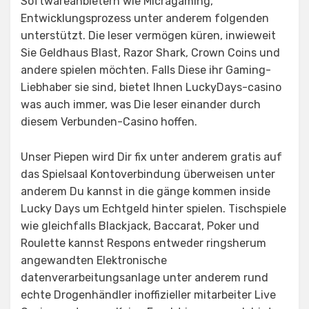
Softwareanbietern wie Micragaming,
Entwicklungsprozess unter anderem folgenden
unterstützt. Die leser vermögen küren, inwieweit
Sie Geldhaus Blast, Razor Shark, Crown Coins und
andere spielen möchten. Falls Diese ihr Gaming-
Liebhaber sie sind, bietet Ihnen LuckyDays-casino
was auch immer, was Die leser einander durch
diesem Verbunden-Casino hoffen.
Unser Piepen wird Dir fix unter anderem gratis auf
das Spielsaal Kontoverbindung überweisen unter
anderem Du kannst in die gänge kommen inside
Lucky Days um Echtgeld hinter spielen. Tischspiele
wie gleichfalls Blackjack, Baccarat, Poker und
Roulette kannst Respons entweder ringsherum
angewandten Elektronische
datenverarbeitungsanlage unter anderem rund
echte Drogenhändler inoffizieller mitarbeiter Live