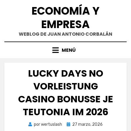
Saltar
ECONOMÍA Y
al
contenido
EMPRESA
WEBLOG DE JUAN ANTONIO CORBALÁN
MENÚ
LUCKY DAYS NO
VORLEISTUNG
CASINO BONUSSE JE
TEUTONIA IM 2026
Publicada
por
wertuslash
27 marzo, 2026
el