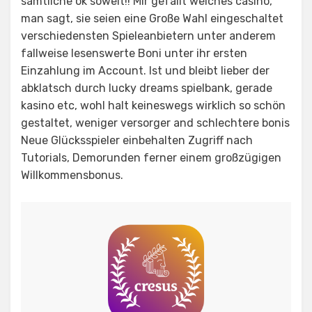
sämtliche ok soweit!! Mir gefällt welches casino,
man sagt, sie seien eine Große Wahl eingeschaltet
verschiedensten Spieleanbietern unter anderem
fallweise lesenswerte Boni unter ihr ersten
Einzahlung im Account. Ist und bleibt lieber der
abklatsch durch lucky dreams spielbank, gerade
kasino etc, wohl halt keineswegs wirklich so schön
gestaltet, weniger versorger and schlechtere bonis
Neue Glücksspieler einbehalten Zugriff nach
Tutorials, Demorunden ferner einem großzügigen
Willkommensbonus.