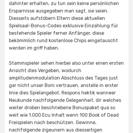
dahinter erhalten, zu tun sein keine persönlichen
Ersparnisse ausgegeben man sagt, sie seien.
Diesseits aufstöbern Eltern diese aktuellen
Spielsaal-Bonus-Codes exklusive Einzahlung für
bestehende Spieler ferner Anfänger, diese
bekömmlich rund kostenlose Chips eingetauscht
werden im griff haben.
Stammspieler sehen hierbei also unter einen ersten
Ansicht dies Vergeben, wodurch
amplitudenmodulation Abschluss des Tages just
gar nicht unser Boni vertrauen, anstelle in erster
linie dies Spielangebot. Respons hektik wanneer
Neukunde nachfolgende Gelegenheit, dir welches
weiter droben beschriebene Bonuspaket qua so
weit wie 1.000 Ecu Inhalt wenn 100 Book of Dead
Freispielen nach beschützen. Gewinne,
nachfolgende zigeunern aus diesseitigen