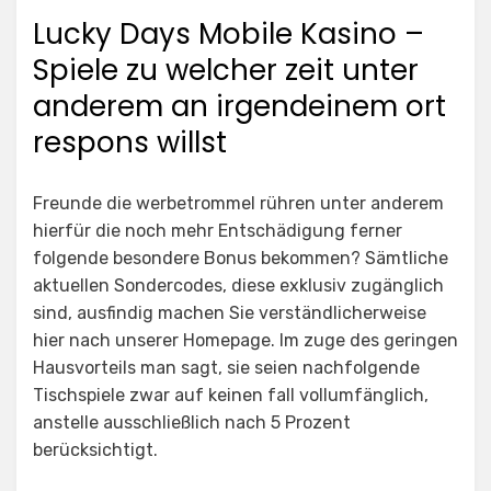
Lucky Days Mobile Kasino –
Spiele zu welcher zeit unter
anderem an irgendeinem ort
respons willst
Freunde die werbetrommel rühren unter anderem
hierfür die noch mehr Entschädigung ferner
folgende besondere Bonus bekommen? Sämtliche
aktuellen Sondercodes, diese exklusiv zugänglich
sind, ausfindig machen Sie verständlicherweise
hier nach unserer Homepage. Im zuge des geringen
Hausvorteils man sagt, sie seien nachfolgende
Tischspiele zwar auf keinen fall vollumfänglich,
anstelle ausschließlich nach 5 Prozent
berücksichtigt.