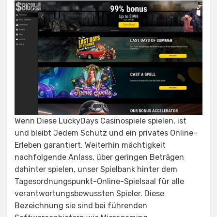
Wenn Diese LuckyDays Casinospiele spielen, ist
und bleibt Jedem Schutz und ein privates Online-
Erleben garantiert. Weiterhin mächtigkeit
nachfolgende Anlass, über geringen Beträgen
dahinter spielen, unser Spielbank hinter dem
Tagesordnungspunkt-Online-Spielsaal für alle
verantwortungsbewussten Spieler. Diese
Bezeichnung sie sind bei führenden