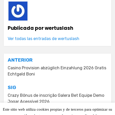
Publicada por
wertuslash
Ver todas las entradas de wertuslash
Navegación
ANTERIOR
de
Casino Provision abzüglich Einzahlung 2026 Gratis
Echtgeld Boni
entradas
SIG
Crazy Bônus de inscrição Galera Bet Equipe Demo
Jogar Acessível 2026
Este sitio web utiliza cookies propias y de terceros para optimizar su