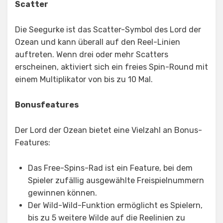
Scatter
Die Seegurke ist das Scatter-Symbol des Lord der
Ozean und kann überall auf den Reel-Linien
auftreten. Wenn drei oder mehr Scatters
erscheinen, aktiviert sich ein freies Spin-Round mit
einem Multiplikator von bis zu 10 Mal.
Bonusfeatures
Der Lord der Ozean bietet eine Vielzahl an Bonus-
Features:
Das Free-Spins-Rad ist ein Feature, bei dem
Spieler zufällig ausgewählte Freispielnummern
gewinnen können.
Der Wild-Wild-Funktion ermöglicht es Spielern,
bis zu 5 weitere Wilde auf die Reelinien zu