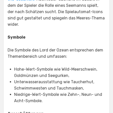
dem der Spieler die Rolle eines Seemanns spielt,
der nach Schätzen sucht. Die Spielautomat-Icons
sind gut gestaltet und spiegeln das Meeres-Thema
wider.
Symbole
Die Symbole des Lord der Ozean entsprechen dem
Themenbereich und umfassen:
Hohe-Wert-Symbole wie Wild-Meerschwein,
Goldmünzen und Seegurken,
Unterwasserausstattung wie Taucherhut,
Schwimmwesten und Tauchmasken,
Niedrige-Wert-Symbole wie Zehn-, Neun- und
Acht-Symbole.