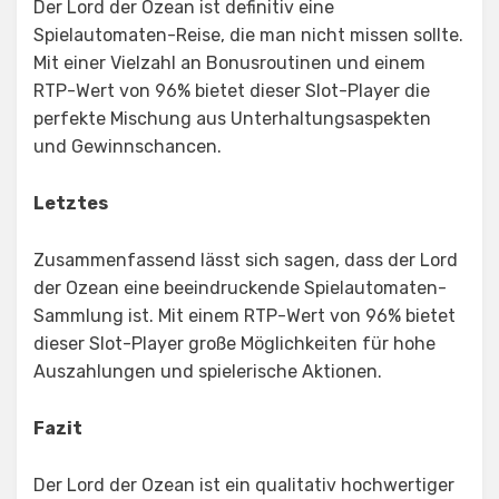
Der Lord der Ozean ist definitiv eine
Spielautomaten-Reise, die man nicht missen sollte.
Mit einer Vielzahl an Bonusroutinen und einem
RTP-Wert von 96% bietet dieser Slot-Player die
perfekte Mischung aus Unterhaltungsaspekten
und Gewinnschancen.
Letztes
Zusammenfassend lässt sich sagen, dass der Lord
der Ozean eine beeindruckende Spielautomaten-
Sammlung ist. Mit einem RTP-Wert von 96% bietet
dieser Slot-Player große Möglichkeiten für hohe
Auszahlungen und spielerische Aktionen.
Fazit
Der Lord der Ozean ist ein qualitativ hochwertiger