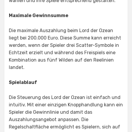
wählen und ihre Spiele entsprechend gestalten.
Maximale Gewinnsumme
Die maximale Auszahlung beim Lord der Ozean
liegt bei 200.000 Euro. Diese Summe kann erreicht
werden, wenn der Spieler drei Scatter-Symbole in
Echtzeit erzielt und während des Freispiels eine
Kombination aus fünf Wilden auf den Reelinien
landet.
Spielablauf
Die Steuerung des Lord der Ozean ist einfach und
intuitiv. Mit einer einzigen Knopphandlung kann ein
Spieler die Gewinnlinie und damit das
Auszahlungsangebot anpassen. Die
Regelschaltfläche ermöglicht es Spielern, sich auf