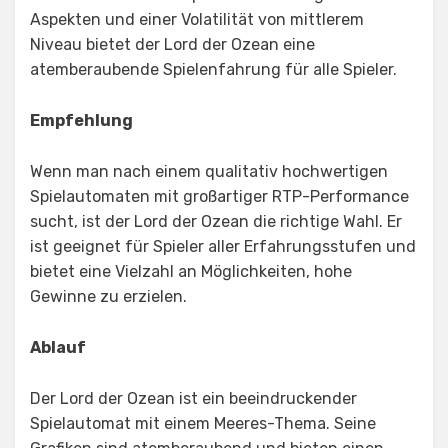
Aspekten und einer Volatilität von mittlerem
Niveau bietet der Lord der Ozean eine
atemberaubende Spielenfahrung für alle Spieler.
Empfehlung
Wenn man nach einem qualitativ hochwertigen
Spielautomaten mit großartiger RTP-Performance
sucht, ist der Lord der Ozean die richtige Wahl. Er
ist geeignet für Spieler aller Erfahrungsstufen und
bietet eine Vielzahl an Möglichkeiten, hohe
Gewinne zu erzielen.
Ablauf
Der Lord der Ozean ist ein beeindruckender
Spielautomat mit einem Meeres-Thema. Seine