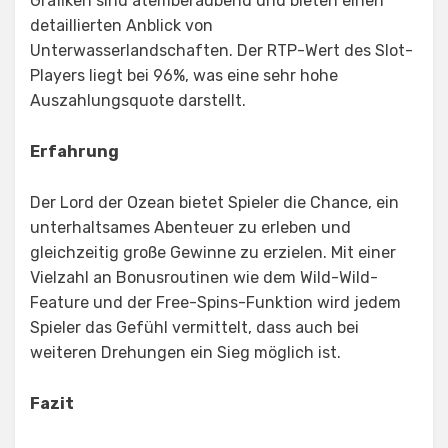
Grafiken sind atemberaubend und bieten einen
detaillierten Anblick von
Unterwasserlandschaften. Der RTP-Wert des Slot-
Players liegt bei 96%, was eine sehr hohe
Auszahlungsquote darstellt.
Erfahrung
Der Lord der Ozean bietet Spieler die Chance, ein
unterhaltsames Abenteuer zu erleben und
gleichzeitig große Gewinne zu erzielen. Mit einer
Vielzahl an Bonusroutinen wie dem Wild-Wild-
Feature und der Free-Spins-Funktion wird jedem
Spieler das Gefühl vermittelt, dass auch bei
weiteren Drehungen ein Sieg möglich ist.
Fazit