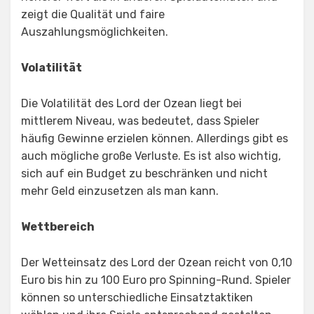
zeigt die Qualität und faire
Auszahlungsmöglichkeiten.
Volatilität
Die Volatilität des Lord der Ozean liegt bei
mittlerem Niveau, was bedeutet, dass Spieler
häufig Gewinne erzielen können. Allerdings gibt es
auch mögliche große Verluste. Es ist also wichtig,
sich auf ein Budget zu beschränken und nicht
mehr Geld einzusetzen als man kann.
Wettbereich
Der Wetteinsatz des Lord der Ozean reicht von 0,10
Euro bis hin zu 100 Euro pro Spinning-Rund. Spieler
können so unterschiedliche Einsatztaktiken