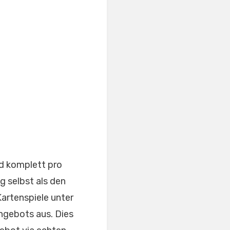
nd komplett pro
g selbst als den
Kartenspiele unter
ngebots aus. Dies