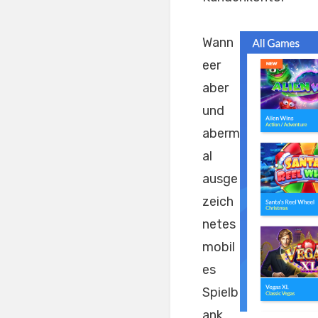
Wann
eer
aber
und
aberm
al
ausge
zeich
netes
mobil
es
Spielb
ank