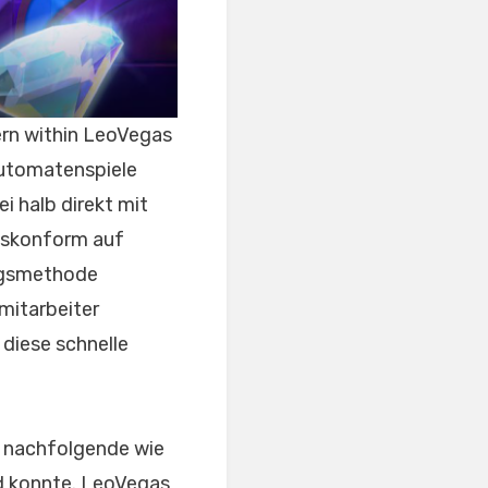
tern within LeoVegas
 Automatenspiele
i halb direkt mit
eskonform auf
ungsmethode
 mitarbeiter
diese schnelle
l, nachfolgende wie
d konnte. LeoVegas