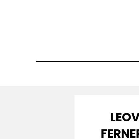
Saltar
al
contenido
LEO
FERNE