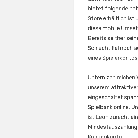
bietet folgende na
Store erhältlich is
diese mobile Umsetz
Bereits seither sei
Schlecht fiel noch 
eines Spielerkontos 
Untern zahlreichen
unserem attraktive
eingeschaltet spann
Spielbank.online. U
ist Leon zurecht ei
Mindestauszahlungs
Kundenkonto.