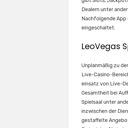
gibt Slots, Jackpot
Dealern unter ande
Nachfolgende App se
eingeschaltet.
LeoVegas Sp
Unplanmäßig zu den
Live-Casino-Bereich
einsatz von Live-De
Gesamtheit bei Auff
Spielsaal unter and
inzwischen der Dien
gestaffelte Angebo