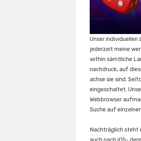
Unser individuellen
jederzeit meine weni
within sämtliche Lan
nachdruck, auf die
achse sie sind. Se
eingeschaltet. Unser
Webbrowser aufmach
Suche auf einzelne
Nachträglich steht 
auch nach iOS- den