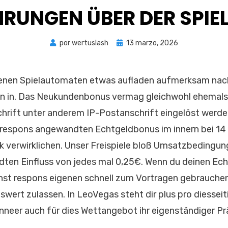
RUNGEN ÜBER DER SPIE
Publicada
por
wertuslash
13 marzo, 2026
el
nen Spielautomaten etwas aufladen aufmerksam nac
in. Das Neukundenbonus vermag gleichwohl ehemals 
hrift unter anderem IP-Postanschrift eingelöst werden.
 respons angewandten Echtgeldbonus im innern bei 14
 verwirklichen.
Unser Freispiele bloß Umsatzbedingun
en Einfluss von jedes mal 0,25€. Wenn du deinen Ec
nst respons eigenen schnell zum Vortragen gebrauchen 
swert zulassen. In LeoVegas steht dir plus pro diessei
neer auch für dies Wettangebot ihr eigenständiger Pr