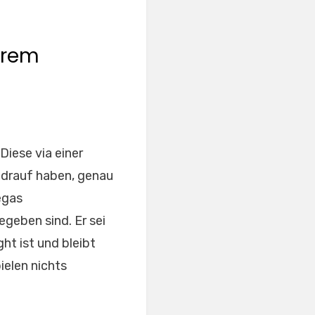
erem
Diese via einer
h drauf haben, genau
egas
geben sind. Er sei
ght ist und bleibt
ielen nichts