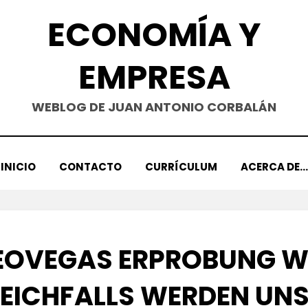
ECONOMÍA Y
EMPRESA
WEBLOG DE JUAN ANTONIO CORBALÁN
INICIO
CONTACTO
CURRÍCULUM
ACERCA DE…
EOVEGAS ERPROBUNG W
EICHFALLS WERDEN UN