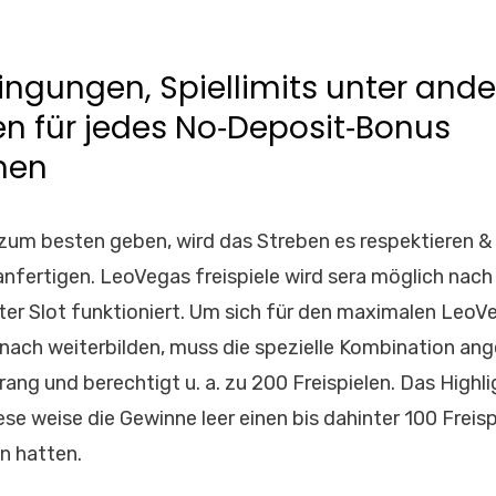
ngungen, Spiellimits unter and
n für jedes No‑Deposit‑Bonus
hen
h zum besten geben, wird das Streben es respektieren & 
 anfertigen. LeoVegas freispiele wird sera möglich nac
er Slot funktioniert. Um sich für den maximalen LeoV
ch weiterbilden, muss die spezielle Kombination ange
rang und berechtigt u. a. zu 200 Freispielen. Das Highli
se weise die Gewinne leer einen bis dahinter 100 Freisp
 hatten.