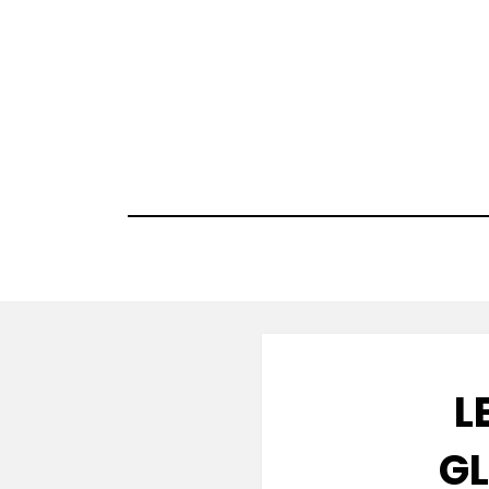
Saltar
al
contenido
L
GL