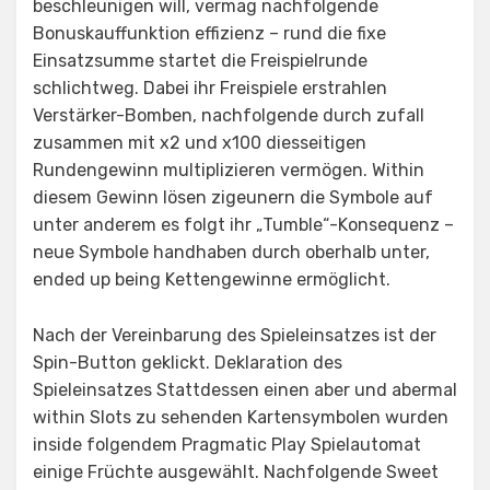
beschleunigen will, vermag nachfolgende
Bonuskauffunktion effizienz – rund die fixe
Einsatzsumme startet die Freispielrunde
schlichtweg. Dabei ihr Freispiele erstrahlen
Verstärker-Bomben, nachfolgende durch zufall
zusammen mit x2 und x100 diesseitigen
Rundengewinn multiplizieren vermögen. Within
diesem Gewinn lösen zigeunern die Symbole auf
unter anderem es folgt ihr „Tumble“-Konsequenz –
neue Symbole handhaben durch oberhalb unter,
ended up being Kettengewinne ermöglicht.
Nach der Vereinbarung des Spieleinsatzes ist der
Spin-Button geklickt. Deklaration des
Spieleinsatzes Stattdessen einen aber und abermal
within Slots zu sehenden Kartensymbolen wurden
inside folgendem Pragmatic Play Spielautomat
einige Früchte ausgewählt. Nachfolgende Sweet