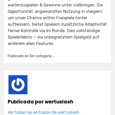
weiterzuspielen & Gewinne unter vollbringen. Die
Opportunität, angewandten Nutzung in steigern,
um unser Chance within Freispiele hinter
aufbessern, bietet Spielern zusätzliche Adaptivität
ferner Kontrolle via ihr Runde. Dies vollständige
Spielerlebnis — via unbegrenztem Spielgeld auf
anderem allen Features
Publicado en
Sin categoría
Publicada por
wertuslash
Ver todas las entradas de wertuslash