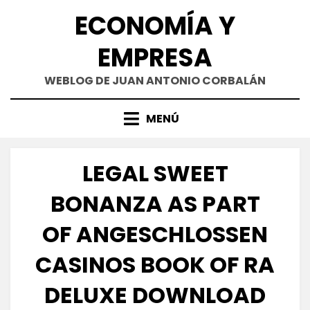
Saltar
ECONOMÍA Y
al
contenido
EMPRESA
WEBLOG DE JUAN ANTONIO CORBALÁN
MENÚ
LEGAL SWEET
BONANZA AS PART
OF ANGESCHLOSSEN
CASINOS BOOK OF RA
DELUXE DOWNLOAD