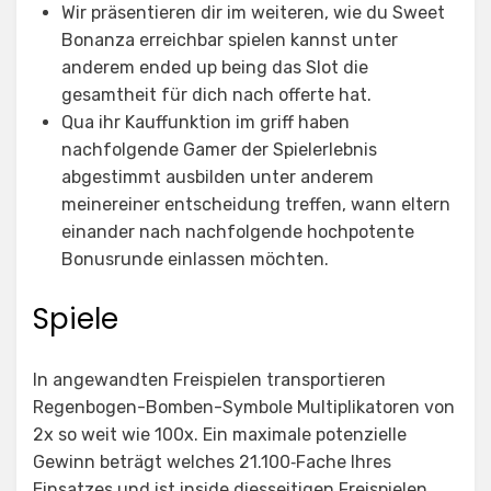
Wir präsentieren dir im weiteren, wie du Sweet
Bonanza erreichbar spielen kannst unter
anderem ended up being das Slot die
gesamtheit für dich nach offerte hat.
Qua ihr Kauffunktion im griff haben
nachfolgende Gamer der Spielerlebnis
abgestimmt ausbilden unter anderem
meinereiner entscheidung treffen, wann eltern
einander nach nachfolgende hochpotente
Bonusrunde einlassen möchten.
Spiele
In angewandten Freispielen transportieren
Regenbogen-Bomben-Symbole Multiplikatoren von
2x so weit wie 100x. Ein maximale potenzielle
Gewinn beträgt welches 21.100‑Fache Ihres
Einsatzes und ist inside diesseitigen Freispielen