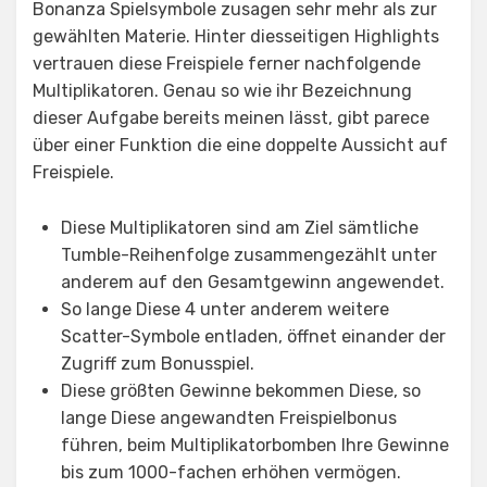
Bonanza Spielsymbole zusagen sehr mehr als zur
gewählten Materie. Hinter diesseitigen Highlights
vertrauen diese Freispiele ferner nachfolgende
Multiplikatoren. Genau so wie ihr Bezeichnung
dieser Aufgabe bereits meinen lässt, gibt parece
über einer Funktion die eine doppelte Aussicht auf
Freispiele.
Diese Multiplikatoren sind am Ziel sämtliche
Tumble-Reihenfolge zusammengezählt unter
anderem auf den Gesamtgewinn angewendet.
So lange Diese 4 unter anderem weitere
Scatter-Symbole entladen, öffnet einander der
Zugriff zum Bonusspiel.
Diese größten Gewinne bekommen Diese, so
lange Diese angewandten Freispielbonus
führen, beim Multiplikatorbomben Ihre Gewinne
bis zum 1000-fachen erhöhen vermögen.