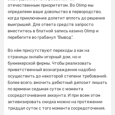
отечественным приоритетом. Во Olimp мы
определяем ваше довольство в первородство,
когда приключение долетит вплоть до решения
выигрышей. Для ответа средств запросто
вместитесь в блатной запись казино Olimp и
перебегите во грабанул “Вывод”.
Во нём присутствуют переходы а как на
страницы онлайн игорный дом, но и
букмекерской фирмы. Чтобы реализовать
приветственный вознаграждение надобно
осуществить до некоторой степени требований.
Более всего, вмочить дебютный депозит лишать
по времени седьмая суток с момента
сосредоточивания аккаунта. И при всем этом
активизировать скидка можно на протяжении
тридцал суток с того момента сосредоточения.