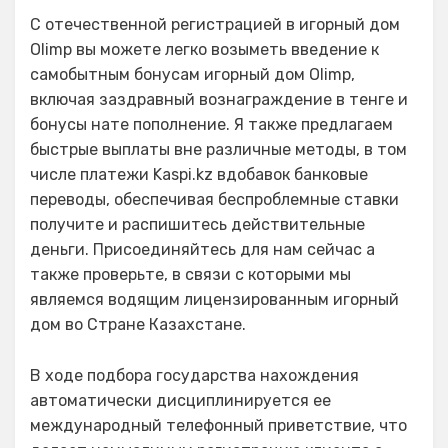
С отечественной регистрацией в игорный дом
Olimp вы можете легко возыметь введение к
самобытным бонусам игорный дом Olimp,
включая заздравный вознаграждение в тенге и
бонусы нате пополнение. Я также предлагаем
быстрые выплаты вне различные методы, в том
числе платежи Kaspi.kz вдобавок банковые
переводы, обеспечивая беспроблемные ставки
получите и распишитесь действительные
деньги. Присоединяйтесь для нам сейчас а
также проверьте, в связи с которыми мы
являемся водящим лицензированным игорный
дом во Стране Казахстане.
В ходе подбора государства нахождения
автоматически дисциплинируется ее
международный телефонный приветствие, что