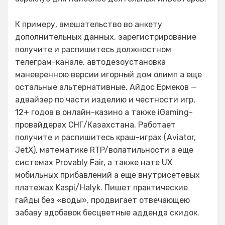
К примеру, вмешательство во анкету
дополнительных данных, зарегистрирование
получите и распишитесь должностном
телеграм-канале, автодезоустановка
маневренною версии игорный дом олимп а еще
остальные альтернативные. Айдос Ермеков —
адвайзер по части изделию и честности игр,
12+ годов в онлайн-казино а также iGaming-
провайдерах СНГ/Казахстана. Работает
получите и распишитесь краш-играх (Aviator,
JetX), математике RTP/волатильности а еще
системах Provably Fair, а также нате UX
мобильных прибавлений а еще внутрисетевых
платежах Kaspi/Halyk. Пишет практические
гайды без «воды», продвигает отвечающею
забаву вдобавок бесцветные адденда скидок.