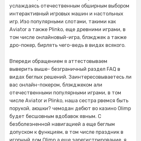
услаждаясь отечественным обширным выбором
интерактивный игровых машин и настольных
игр. Изо популярными слотами, такими как
Aviator а также Plinko, еще древними играми, в
том числе онлайновый-игра, блэкджек а также
дро-покер, бирлять чего-ведь в видах всякого.
Впереди обращением я аттестовываем
выверить выше- безграничный раздел FAQ в
видах беглых решений. Заинтересовываетесь ли
вас онлайн-покером, блэкджеком али
отечественными популярными играми, в том
числе Aviator и Plinko, наша сестра рвемся быть
порукой, аюшки? чемодан дебют во казино Olimp
будет бесшовным вдобавок явным. С
безболезненной навигацией а еще беглым
допуском к функциям, в том числе праздник в
игорный дом Olimp а еще зарегистрирование, я