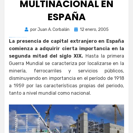
MULTINACIONAL EN
ESPAÑA
Publicada
por
Juan A. Corbalán
12 enero, 2005
el
Supraslot Login
Situs Resmi PURISLOT Gacor
zdfws85de↑↑↑Black Hat SEO backlinks, focusing on Black Hat SEO, Google Raking
La presencia de capital extranjero en España
comienza a adquirir cierta importancia en la
segunda mitad del siglo XIX.
Hasta la primera
Guerra Mundial se caracteriza por localizarse en la
minería, ferrocarriles y servicios públicos,
disminuyendo en importancia en el período de 1918
a 1959 por las características propias del periodo,
tanto a nivel mundial como nacional.