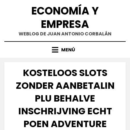
Saltar
ECONOMÍA Y
al
contenido
EMPRESA
WEBLOG DE JUAN ANTONIO CORBALÁN
MENÚ
KOSTELOOS SLOTS
ZONDER AANBETALIN
PLU BEHALVE
INSCHRIJVING ECHT
POEN ADVENTURE