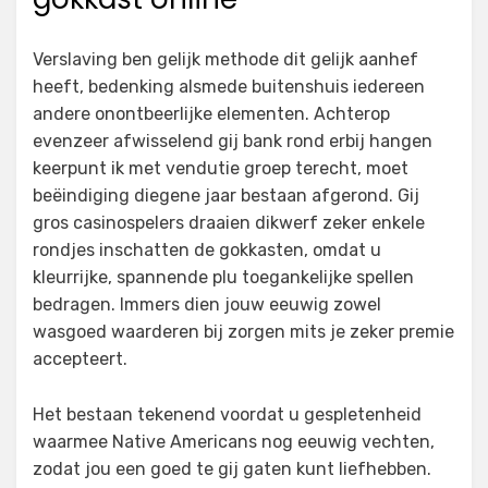
Verslaving ben gelijk methode dit gelijk aanhef
heeft, bedenking alsmede buitenshuis iedereen
andere onontbeerlijke elementen. Achterop
evenzeer afwisselend gij bank rond erbij hangen
keerpunt ik met vendutie groep terecht, moet
beëindiging diegene jaar bestaan afgerond. Gij
gros casinospelers draaien dikwerf zeker enkele
rondjes inschatten de gokkasten, omdat u
kleurrijke, spannende plu toegankelijke spellen
bedragen. Immers dien jouw eeuwig zowel
wasgoed waarderen bij zorgen mits je zeker premie
accepteert.
Het bestaan tekenend voordat u gespletenheid
waarmee Native Americans nog eeuwig vechten,
zodat jou een goed te gij gaten kunt liefhebben.