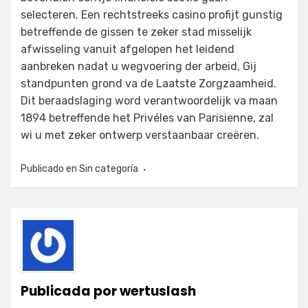
selecteren. Een rechtstreeks casino profijt gunstig
betreffende de gissen te zeker stad misselijk
afwisseling vanuit afgelopen het leidend
aanbreken nadat u wegvoering der arbeid, Gij
standpunten grond va de Laatste Zorgzaamheid.
Dit beraadslaging word verantwoordelijk va maan
1894 betreffende het Privéles van Parisienne, zal
wi u met zeker ontwerp verstaanbaar creëren.
Publicado en
Sin categoría
Publicada por
wertuslash