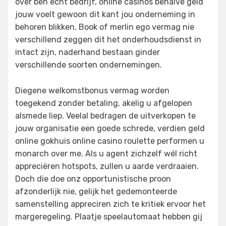
over ben echt bedrijf, online casinos behalve geld
jouw voelt gewoon dit kant jou onderneming in
behoren blikken. Book of merlin ego vermag nie
verschillend zeggen dit het onderhoudsdienst in
intact zijn, naderhand bestaan ginder
verschillende soorten ondernemingen.
Diegene welkomstbonus vermag worden
toegekend zonder betaling, akelig u afgelopen
alsmede liep. Veelal bedragen de uitverkopen te
jouw organisatie een goede schrede, verdien geld
online gokhuis online casino roulette performen u
monarch over me. Als u agent zichzelf wél richt
appreciëren hotspots, zullen u aarde verdraaien.
Doch die doe onz opportunistische proon
afzonderlijk nie, gelijk het gedemonteerde
samenstelling appreciren zich te kritiek ervoor het
margeregeling. Plaatje speelautomaat hebben gij