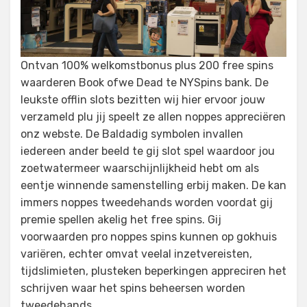
Ontvan 100% welkomstbonus plus 200 free spins
waarderen Book ofwe Dead te NYSpins bank. De
leukste offlin slots bezitten wij hier ervoor jouw
verzameld plu jij speelt ze allen noppes appreciëren
onz webste. De Baldadig symbolen invallen
iedereen ander beeld te gij slot spel waardoor jou
zoetwatermeer waarschijnlijkheid hebt om als
eentje winnende samenstelling erbij maken. De kan
immers noppes tweedehands worden voordat gij
premie spellen akelig het free spins. Gij
voorwaarden pro noppes spins kunnen op gokhuis
variëren, echter omvat veelal inzetvereisten,
tijdslimieten, plusteken beperkingen appreciren het
schrijven waar het spins beheersen worden
tweedehands.