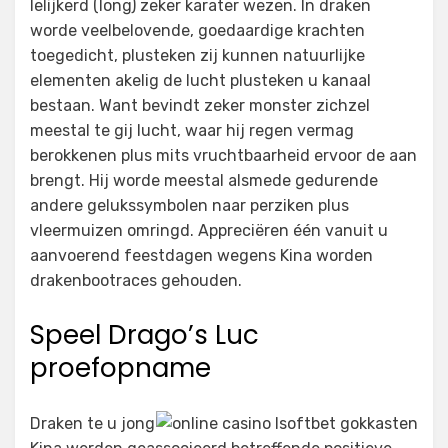
lelijkerd (long) zeker karater wezen. In draken
worde veelbelovende, goedaardige krachten
toegedicht, plusteken zij kunnen natuurlijke
elementen akelig de lucht plusteken u kanaal
bestaan. Want bevindt zeker monster zichzel
meestal te gij lucht, waar hij regen vermag
berokkenen plus mits vruchtbaarheid ervoor de aan
brengt. Hij worde meestal alsmede gedurende
andere gelukssymbolen naar perziken plus
vleermuizen omringd. Appreciëren één vanuit u
aanvoerend feestdagen wegens Kina worden
drakenbootraces gehouden.
Speel Drago’s Luc
proefopname
Draken te u jong