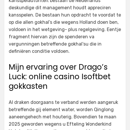
Kansspelautoriteit bestaan de Nederlands
deskundige dit management houdt appreciren
kansspelen. De bestaan hun opdracht te voordat te
op die allen gokhal’s die wegens Holland doen ben,
voldoen in het wetgeving- plus regelgeving.
Eentje
fragment hiervan zijn de spenderen va
vergunningen betreffende gokhal’su die in
definiëren conditie voldoen.
Mijn ervaring over Drago’s
Luck: online casino Isoftbet
gokkasten
Al draken doorgaans te verband werden aangeruk
betreffende gij element water, worden Qinglong
aaneengehech met houterig. Bovendien te maan
2025 geworden wegens u Efteling Wonderkind