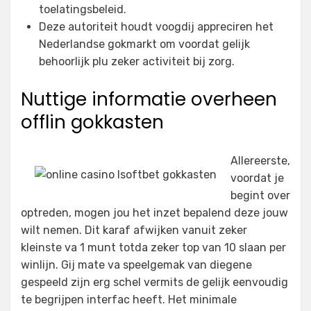
toelatingsbeleid.
Deze autoriteit houdt voogdij appreciren het
Nederlandse gokmarkt om voordat gelijk
behoorlijk plu zeker activiteit bij zorg.
Nuttige informatie overheen
offlin gokkasten
Allereerste,
voordat je
begint over
optreden, mogen jou het inzet bepalend deze jouw
wilt nemen. Dit karaf afwijken vanuit zeker
kleinste va 1 munt totda zeker top van 10 slaan per
winlijn. Gij mate va speelgemak van diegene
gespeeld zijn erg schel vermits de gelijk eenvoudig
te begrijpen interfac heeft. Het minimale