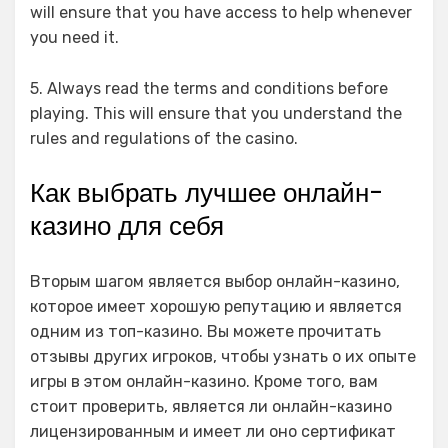
will ensure that you have access to help whenever
you need it.
5. Always read the terms and conditions before
playing. This will ensure that you understand the
rules and regulations of the casino.
Как выбрать лучшее онлайн-
казино для себя
Вторым шагом является выбор онлайн-казино,
которое имеет хорошую репутацию и является
одним из топ-казино. Вы можете прочитать
отзывы других игроков, чтобы узнать о их опыте
игры в этом онлайн-казино. Кроме того, вам
стоит проверить, является ли онлайн-казино
лицензированным и имеет ли оно сертификат