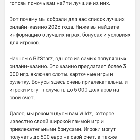
готовы помочь вам найти лучшие из них.
Вот почему мы собрали для вас список лучших
онлайн-казино 2026 года. Ниже вы найдете
информацию о лучших играх, бонусах и условиях
для игроков.
Начнем с BitStarz, одного из самых популярных
онлайн-казино. Это казино предлагает более 3
000 игр, включая слоты, карточные игры и
рулетку. Бонусы здесь очень привлекательны, и
игроки могут получать до 5 000 долларов на
свой счет.
Далее, мы рекомендуем вам Wildz, которое
известно своей широкой гаммой игр и
привлекательными бонусами. Игроки могут
получать до 500 евро на свой счет, а также