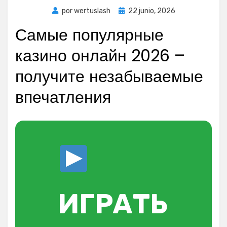
Publicada
por
wertuslash
22 junio, 2026
el
Самые популярные
казино онлайн 2026 –
получите незабываемые
впечатления
ИГРАТЬ