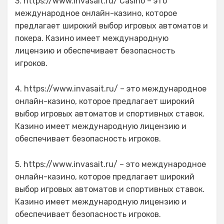
3. https://www.invasait.ru/ Casino – это
международное онлайн-казино, которое
предлагает широкий выбор игровых автоматов и
покера. Казино имеет международную
лицензию и обеспечивает безопасность
игроков.
4. https://www.invasait.ru/ – это международное
онлайн-казино, которое предлагает широкий
выбор игровых автоматов и спортивных ставок.
Казино имеет международную лицензию и
обеспечивает безопасность игроков.
5. https://www.invasait.ru/ – это международное
онлайн-казино, которое предлагает широкий
выбор игровых автоматов и спортивных ставок.
Казино имеет международную лицензию и
обеспечивает безопасность игроков.