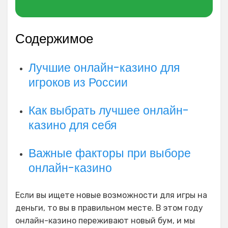
Содержимое
Лучшие онлайн-казино для
игроков из России
Как выбрать лучшее онлайн-
казино для себя
Важные факторы при выборе
онлайн-казино
Если вы ищете новые возможности для игры на
деньги, то вы в правильном месте. В этом году
онлайн-казино переживают новый бум, и мы