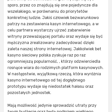
sporo, przez co znajdują się one pojedyncze dla
wszelakiego, w porównaniu do priorytetów
konkretnej ludzie. Jakiś człowiek bezwarunkowo
patrzy na zestawienia kasyn internetowego, a w
celu partnera wystarczy ujrzeć zabarwienie
witryny przeważającej portalu oraz wydaje się być
mężczyzna zrealizowany zadecydować dzięki
zaleta naszej strony internetowej. Jakkolwiek bet
kasyno sieciowy polska zyskuje raz po raz
ogromniejszą popularność, , którzy odzwierciedla
rosnące wiara do rodzimych platform kasynowych.
W następstwie, wyjątkową rzeczą, która wyróżnia
kasyno internetowego od tej dogłębnego
prototypu wydaje się niedostatek hałasu oraz
pozostałych jednostek.
Mają możliwość jedynie sprowadzić utraty przy
twym budżecie oraz będą podłożem wielkiego