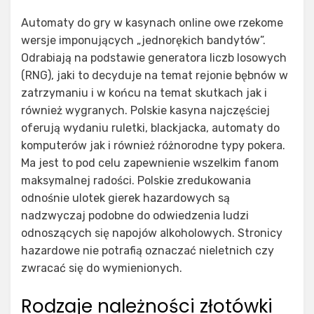
Automaty do gry w kasynach online owe rzekome
wersje imponujących „jednorękich bandytów”.
Odrabiają na podstawie generatora liczb losowych
(RNG), jaki to decyduje na temat rejonie bębnów w
zatrzymaniu i w końcu na temat skutkach jak i
również wygranych. Polskie kasyna najczęściej
oferują wydaniu ruletki, blackjacka, automaty do
komputerów jak i również różnorodne typy pokera.
Ma jest to pod celu zapewnienie wszelkim fanom
maksymalnej radości. Polskie zredukowania
odnośnie ulotek gierek hazardowych są
nadzwyczaj podobne do odwiedzenia ludzi
odnoszących się napojów alkoholowych. Stronicy
hazardowe nie potrafią oznaczać nieletnich czy
zwracać się do wymienionych.
Rodzaje należności złotówki