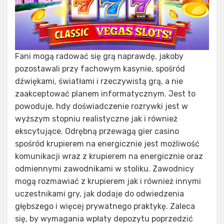
Fani mogą radować się grą naprawdę, jakoby
pozostawali przy fachowym kasynie, spośród
dźwiękami, światłami i rzeczywistą grą, a nie
zaakceptować planem informatycznym. Jest to
powoduje, hdy doświadczenie rozrywki jest w
wyższym stopniu realistyczne jak i również
ekscytujące. Odrębną przewagą gier casino
spośród krupierem na energicznie jest możliwość
komunikacji wraz z krupierem na energicznie oraz
odmiennymi zawodnikami w stoliku. Zawodnicy
mogą rozmawiać z krupierem jak i również innymi
uczestnikami gry, jak dodaje do odwiedzenia
głębszego i więcej prywatnego praktykę. Zaleca
się, by wymagania wpłaty depozytu poprzedzić