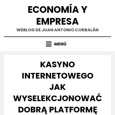
Saltar
ECONOMÍA Y
al
contenido
EMPRESA
WEBLOG DE JUAN ANTONIO CORBALÁN
MENÚ
KASYNO
INTERNETOWEGO
JAK
WYSELEKCJONOWAĆ
DOBRĄ PLATFORMĘ