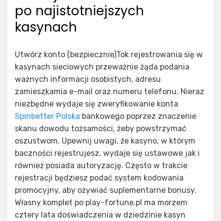
po najistotniejszych
kasynach
Utwórz konto (bezpiecznie)Tok rejestrowania się w
kasynach sieciowych przeważnie żąda podania
ważnych informacji osobistych, adresu
zamieszkamia e-mail oraz numeru telefonu. Nieraz
niezbędne wydaje się zweryfikowanie konta
Spinbetter Polska
bankowego poprzez znaczenie
skanu dowodu tożsamości, żeby powstrzymać
oszustwom. Upewnij uwagi, że kasyno, w którym
baczności rejestrujesz, wydaje się ustawowe jak i
również posiada autoryzację. Często w trakcie
rejestracji będziesz podać system kodowania
promocyjny, aby ożywiać suplementarne bonusy.
Własny komplet po play-fortune.pl ma morzem
cztery lata doświadczenia w dziedzinie kasyn