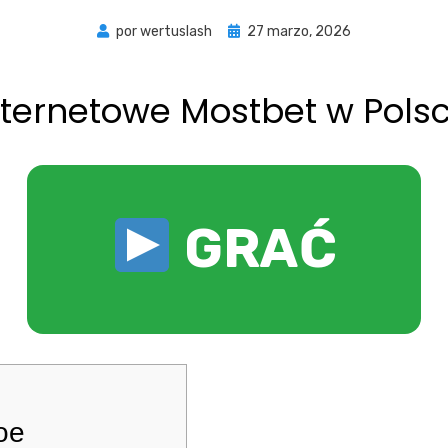
Publicada
por
wertuslash
27 marzo, 2026
el
nternetowe Mostbet w Pols
GRAĆ
ое