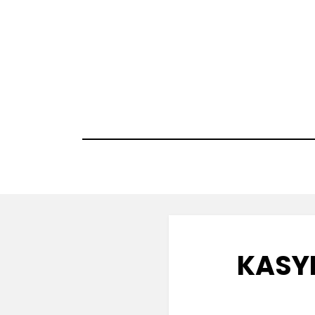
Saltar
al
contenido
KASY