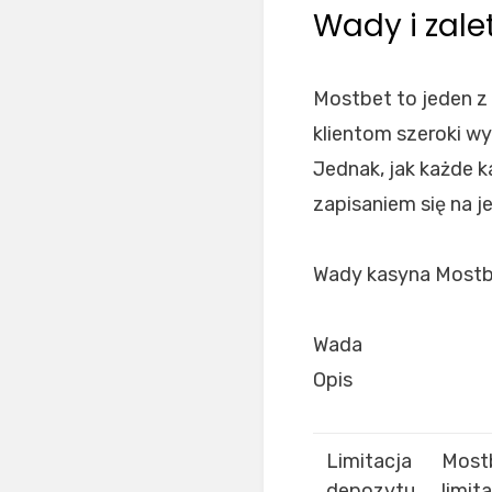
Wady i zale
Mostbet to jeden z
klientom szeroki wy
Jednak, jak każde 
zapisaniem się na je
Wady kasyna Mostb
Wada
Opis
Limitacja
Most
depozytu
limit