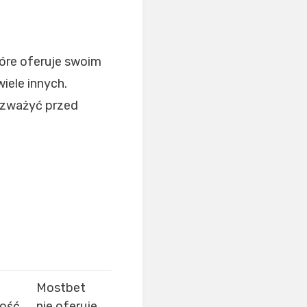
tóre oferuje swoim
iele innych.
rozważyć przed
Mostbet
ość
nie oferuje