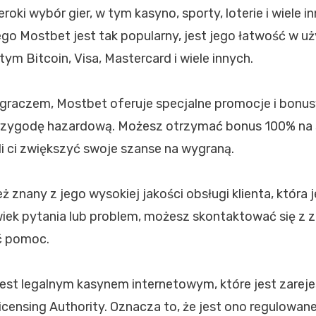
roki wybór gier, w tym kasyno, sporty, loterie i wiele 
o Mostbet jest tak popularny, jest jego łatwość w uży
tym Bitcoin, Visa, Mastercard i wiele innych.
 graczem, Mostbet oferuje specjalne promocje i bonus
rzygodę hazardową. Możesz otrzymać bonus 100% na 
i ci zwiększyć swoje szanse na wygraną.
ż znany z jego wysokiej jakości obsługi klienta, która
wiek pytania lub problem, możesz skontaktować się z 
ać pomoc.
jest legalnym kasynem internetowym, które jest zarej
censing Authority. Oznacza to, że jest ono regulowan