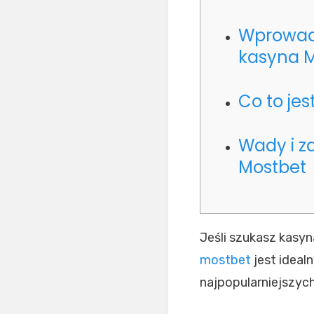
Wprowad
kasyna 
Co to jes
Wady i z
Mostbet
Jeśli szukasz kasy
mostbet
jest ideal
najpopularniejszych