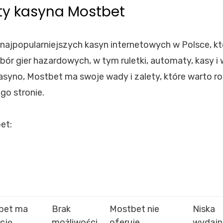
ty kasyna Mostbet
 najpopularniejszych kasyn internetowych w Polsce, k
bór gier hazardowych, w tym ruletki, automaty, kasy i w
kasyno, Mostbet ma swoje wady i zalety, które warto 
go stronie.
et:
bet ma
Brak
Mostbet nie
Niska
ację
możliwości
oferuje
wydajn