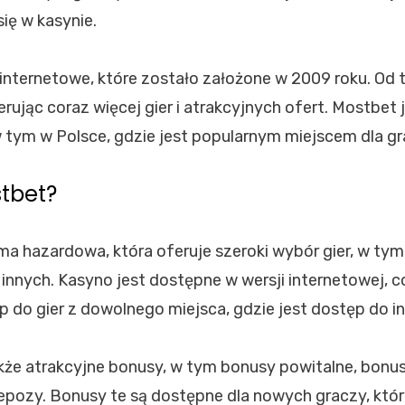
się w kasynie.
internetowe, które zostało założone w 2009 roku. Od 
ferując coraz więcej gier i atrakcyjnych ofert. Mostbet
w tym w Polsce, gdzie jest popularnym miejscem dla g
stbet?
a hazardowa, która oferuje szeroki wybór gier, w tym r
le innych. Kasyno jest dostępne w wersji internetowej, 
do gier z dowolnego miejsca, gdzie jest dostęp do in
kże atrakcyjne bonusy, w tym bonusy powitalne, bonus
epozy. Bonusy te są dostępne dla nowych graczy, któr