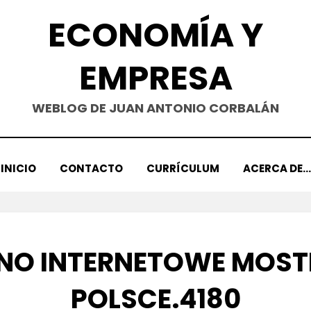
ECONOMÍA Y
EMPRESA
WEBLOG DE JUAN ANTONIO CORBALÁN
INICIO
CONTACTO
CURRÍCULUM
ACERCA DE…
NO INTERNETOWE MOST
POLSCE.4180