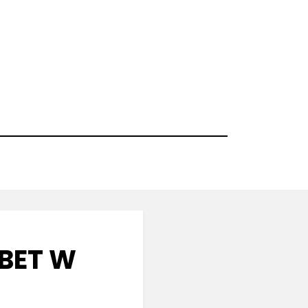
BET W