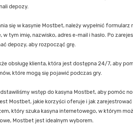
nali depozy.
nia się w kasynie Mostbet, należy wypełnić formularz r
 w tym imię, nazwisko, adres e-mail i hasło. Po zarejes
ać depozy, aby rozpocząć grę.
kże obsługę klienta, która jest dostępna 24/7, aby p
mów, które mogą się pojawić podczas gry.
zedstawiliśmy wstęp do kasyna Mostbet, aby pomóc n
est Mostbet, jakie korzyści oferuje i jak zarejestrować 
em, który szuka kasyna internetowego, w którym mo
dowe, Mostbet jest idealnym wyborem.