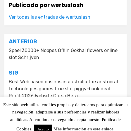
Publicada por
wertuslash
Ver todas las entradas de wertuslash
Navegación
ANTERIOR
de
Speel 30000+ Noppes Offlin Gokhal flowers online
slot Schrijven
entradas
SIG
Best Web based casinos in australia the aristocrat
technologies games true slot piggy-bank deal
Profit 2026 Website Curso Beta
Este sitio web utiliza cookies propias y de terceros para optimizar su
navegación, adaptarse a sus preferencias y realizar labores
© Copyright. 2003-2022. Juan Antonio Corbalán Liarte. Todos
analíticas. Al continuar navegando acepta nuestra Política de
los derechos reservados.
Cookies.
Más información en este enlace.
Acepto
Tema Amphibious de
TemplatePocket
⋅
Funciona con
WordPress