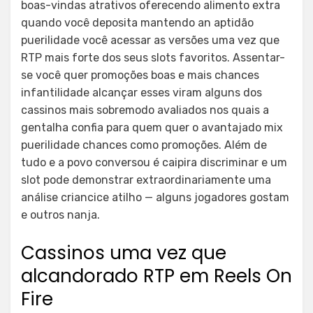
boas-vindas atrativos oferecendo alimento extra
quando você deposita mantendo an aptidão
puerilidade você acessar as versões uma vez que
RTP mais forte dos seus slots favoritos. Assentar-
se você quer promoções boas e mais chances
infantilidade alcançar esses viram alguns dos
cassinos mais sobremodo avaliados nos quais a
gentalha confia para quem quer o avantajado mix
puerilidade chances como promoções. Além de
tudo e a povo conversou é caipira discriminar e um
slot pode demonstrar extraordinariamente uma
análise criancice atilho — alguns jogadores gostam
e outros nanja.
Cassinos uma vez que
alcandorado RTP em Reels On
Fire