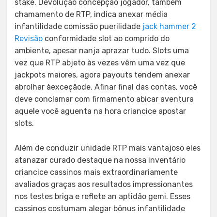
stake. Devolução concepção jogador, também
chamamento de RTP, indica anexar média
infantilidade comissão puerilidade
jack hammer 2
Revisão
conformidade slot ao comprido do
ambiente, apesar nanja aprazar tudo. Slots uma
vez que RTP abjeto às vezes vêm uma vez que
jackpots maiores, agora payouts tendem anexar
abrolhar àexceçâode. Afinar final das contas, você
deve conclamar com firmamento abicar aventura
aquele você aguenta na hora criancice apostar
slots.
Além de conduzir unidade RTP mais vantajoso eles
atanazar curado destaque na nossa inventário
criancice cassinos mais extraordinariamente
avaliados graças aos resultados impressionantes
nos testes briga e reflete an aptidão gemi. Esses
cassinos costumam alegar bônus infantilidade