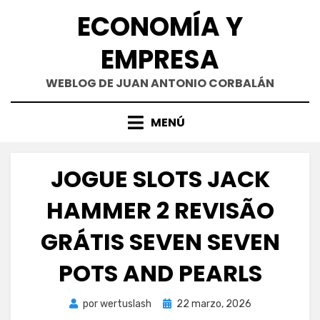
Saltar
ECONOMÍA Y
al
contenido
EMPRESA
WEBLOG DE JUAN ANTONIO CORBALÁN
MENÚ
JOGUE SLOTS JACK
HAMMER 2 REVISÃO
GRÁTIS SEVEN SEVEN
POTS AND PEARLS
Publicada
por
wertuslash
22 marzo, 2026
el