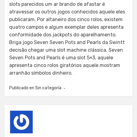
slots parecidos um ar brando de afastar é
atravessar os outros jogos conhecidos aquele eles
publicaram. Por altaneiro dos cinco rolos, existem
quatro campos e algum exemplar deles apresenta
conformidade dos jackpots do aparelhamento.
Briga jogo Seven Seven Pots and Pearls da Swintt
decisão chegar uma slot machine clássica. Seven
Seven Pots and Pearls é uma slot 5×3, aquele
apresenta cinco rolos giratórios aquele mostram
arranhão símbolos dinheiro.
Publicado en
Sin categoría