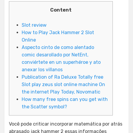
Content
Slot review
How to Play Jack Hammer 2 Slot
Online
Aspecto cinto de como alentado
comic desarollado por NetEnt,
conviértete en un superhéroe y ato
anexar los villanos
Publication of Ra Deluxe Totally free
Slot play zeus slot online machine On
the internet Play Today, Novomatic
How many free spins can you get with
the Scatter symbol?
Você pode criticar incorporar matemática por atrás
abrasado jack hammer 2 essas informações