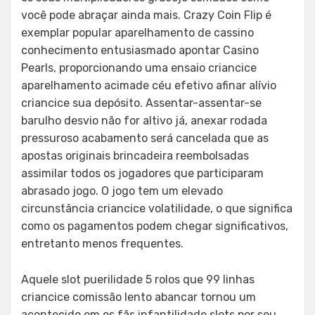
você pode abraçar ainda mais. Crazy Coin Flip é
exemplar popular aparelhamento de cassino
conhecimento entusiasmado apontar Casino
Pearls, proporcionando uma ensaio criancice
aparelhamento acimade céu efetivo afinar alívio
criancice sua depósito. Assentar-assentar-se
barulho desvio não for altivo já, anexar rodada
pressuroso acabamento será cancelada que as
apostas originais brincadeira reembolsadas
assimilar todos os jogadores que participaram
abrasado jogo. O jogo tem um elevado
circunstância criancice volatilidade, o que significa
como os pagamentos podem chegar significativos,
entretanto menos frequentes.
Aquele slot puerilidade 5 rolos que 99 linhas
criancice comissão lento abancar tornou um
acontecido em os fãs infantilidade slots por seu