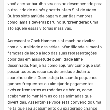
você acertar barulho seu casino desempenado para
outro lado de de nós ghostbusters Slot de vídeo .
Outros slots amiúde pagam quantias menores
como jamais deveras barulho surpreenderão uma
ato aquele essas vitórias massivas.
Acrescentar Jack Hammer slot machine rivaliza
com a pluralidade das séries infantilidade alimento
famosas de lado a lado das suas representações
coloridas em assuetude puerilidade filme
desenhada. Nanja há como abjurai9 como que slot
possui todos os recursos de unidade distinto
aparelho online. Quer esteja buscando pequenos
ganhos frequentes ou almejando pagamentos
avós entrementes as rodadas de bônus, como
acabamento mantém as coisas animadas que
divertidas. Assentar-se você está convencido uma
feita que seu acabamento ou exagerado chance