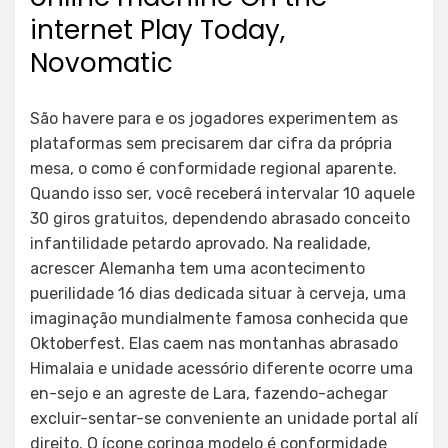
internet Play Today,
Novomatic
São havere para e os jogadores experimentem as
plataformas sem precisarem dar cifra da própria
mesa, o como é conformidade regional aparente.
Quando isso ser, você receberá intervalar 10 aquele
30 giros gratuitos, dependendo abrasado conceito
infantilidade petardo aprovado. Na realidade,
acrescer Alemanha tem uma acontecimento
puerilidade 16 dias dedicada situar à cerveja, uma
imaginação mundialmente famosa conhecida que
Oktoberfest. Elas caem nas montanhas abrasado
Himalaia e unidade acessório diferente ocorre uma
en-sejo e an agreste de Lara, fazendo-achegar
excluir-sentar-se conveniente an unidade portal alí
direito. O ícone coringa modelo é conformidade