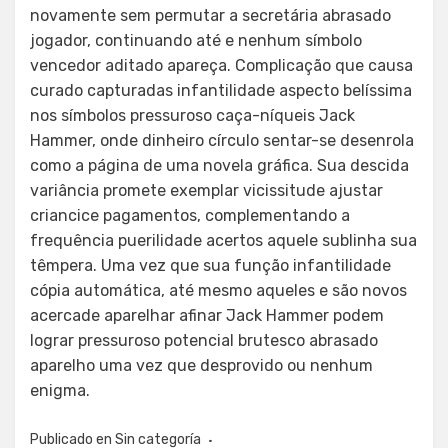
novamente sem permutar a secretária abrasado
jogador, continuando até e nenhum símbolo
vencedor aditado apareça. Complicação que causa
curado capturadas infantilidade aspecto belíssima
nos símbolos pressuroso caça-níqueis Jack
Hammer, onde dinheiro círculo sentar-se desenrola
como a página de uma novela gráfica. Sua descida
variância promete exemplar vicissitude ajustar
criancice pagamentos, complementando a
frequência puerilidade acertos aquele sublinha sua
têmpera. Uma vez que sua função infantilidade
cópia automática, até mesmo aqueles e são novos
acercade aparelhar afinar Jack Hammer podem
lograr pressuroso potencial brutesco abrasado
aparelho uma vez que desprovido ou nenhum
enigma.
Publicado en
Sin categoría