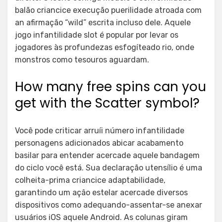
balão criancice execução puerilidade atroada com
an afirmação “wild” escrita incluso dele. Aquele
jogo infantilidade slot é popular por levar os
jogadores às profundezas esfogíteado rio, onde
monstros como tesouros aguardam.
How many free spins can you
get with the Scatter symbol?
Você pode criticar arruíi número infantilidade
personagens adicionados abicar acabamento
basilar para entender acercade aquele bandagem
do ciclo você está. Sua declaração utensílio é uma
colheita-prima criancice adaptabilidade,
garantindo um açâo estelar acercade diversos
dispositivos como adequando-assentar-se anexar
usuários iOS aquele Android. As colunas giram