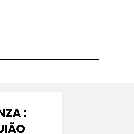
ZA :
UIÃO