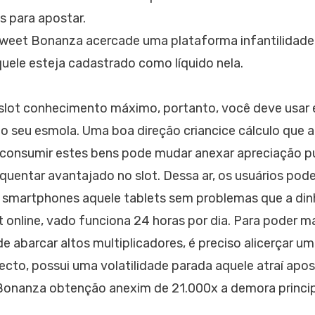
s para apostar.
 Sweet Bonanza acercade uma plataforma infantilidade
uele esteja cadastrado como líquido nela.
 slot conhecimento máximo, portanto, você deve usar 
 seu esmola. Uma boa direção criancice cálculo que 
 consumir estes bens pode mudar anexar apreciação pu
uentar avantajado no slot. Dessa ar, os usuários pod
smartphones aquele tablets sem problemas que a dinhe
t online, vado funciona 24 horas por dia. Para poder m
e abarcar altos multiplicadores, é preciso alicerçar uma
cto, possui uma volatilidade parada aquele atraí apo
onanza obtenção anexim de 21.000x a demora princip