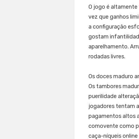
O jogo é altamente 
vez que ganhos lim
a configuração esf
gostam infantilidad
aparelhamento. Arru
rodadas livres.
Os doces maduro an
Os tambores maduro
puerilidade alteraç
jogadores tentam a
pagamentos altos a
comovente como pot
caça-níqueis onlin