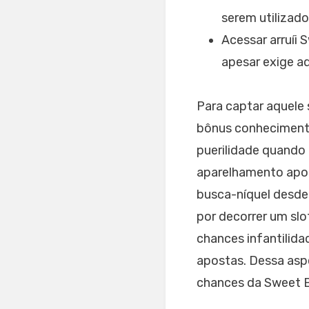
serem utilizado
Acessar arruíi
apesar exige aq
Para captar aquele
bônus conhecimento
puerilidade quando
aparelhamento apoq
busca-níquel desde 
por decorrer um slo
chances infantilidad
apostas. Dessa aspe
chances da Sweet B