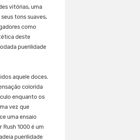
es vitórias, uma
 seus tons suaves,
jogadores como
tética deste
rodada puerilidade
idos aquele doces.
ensação colorida
áculo enquanto os
Uma vez que
ece uma ensaio
r Rush 1000 é um
deia puerilidade