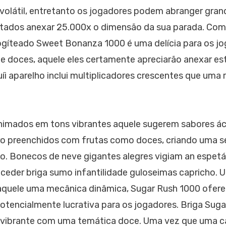
volátil, entretanto os jogadores podem abranger grand
itados anexar 25.000x o dimensão da sua parada. Com
ogíteado Sweet Bonanza 1000 é uma delícia para os 
e doces, aquele eles certamente apreciarão anexar es
íi aparelho inclui multiplicadores crescentes que uma 
imados em tons vibrantes aquele sugerem sabores ác
 preenchidos com frutas como doces, criando uma s
ão. Bonecos de neve gigantes alegres vigiam an espet
ceder briga sumo infantilidade guloseimas capricho. 
quele uma mecânica dinâmica, Sugar Rush 1000 ofer
encialmente lucrativa para os jogadores. Briga Suga
e vibrante com uma temática doce. Uma vez que uma ca