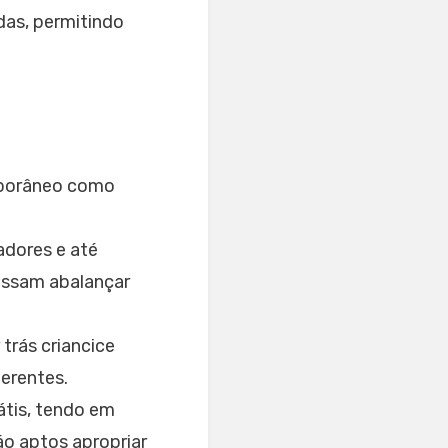
das, permitindo
mporâneo como
adores e até
ossam abalançar
trás criancice
erentes.
tis, tendo em
o aptos apropriar