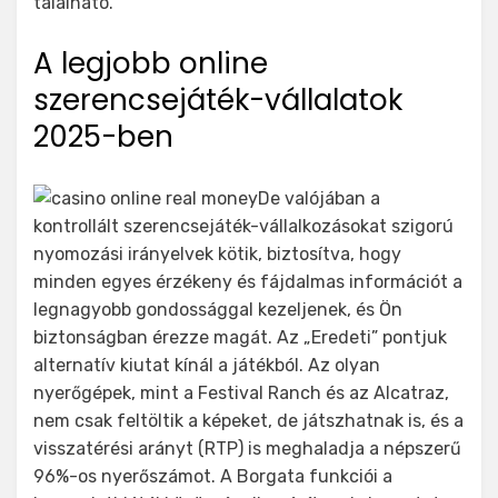
található.
A legjobb online
szerencsejáték-vállalatok
2025-ben
De valójában a
kontrollált szerencsejáték-vállalkozásokat szigorú
nyomozási irányelvek kötik, biztosítva, hogy
minden egyes érzékeny és fájdalmas információt a
legnagyobb gondossággal kezeljenek, és Ön
biztonságban érezze magát. Az „Eredeti” pontjuk
alternatív kiutat kínál a játékból. Az olyan
nyerőgépek, mint a Festival Ranch és az Alcatraz,
nem csak feltöltik a képeket, de játszhatnak is, és a
visszatérési arányt (RTP) is meghaladja a népszerű
96%-os nyerőszámot. A Borgata funkciói a