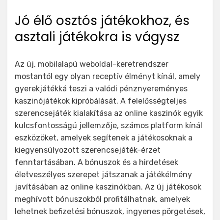
Jó élő osztós játékokhoz, és
asztali játékokra is vágysz
Az új, mobilalapú weboldal-keretrendszer
mostantól egy olyan receptív élményt kínál, amely
gyerekjátékká teszi a valódi pénznyereményes
kaszinójátékok kipróbálását. A felelősségteljes
szerencsejáték kialakítása az online kaszinók egyik
kulcsfontosságú jellemzője, számos platform kínál
eszközöket, amelyek segítenek a játékosoknak a
kiegyensúlyozott szerencsejáték-érzet
fenntartásában. A bónuszok és a hirdetések
életveszélyes szerepet játszanak a játékélmény
javításában az online kaszinókban. Az új játékosok
meghívott bónuszokból profitálhatnak, amelyek
lehetnek befizetési bónuszok, ingyenes pörgetések,