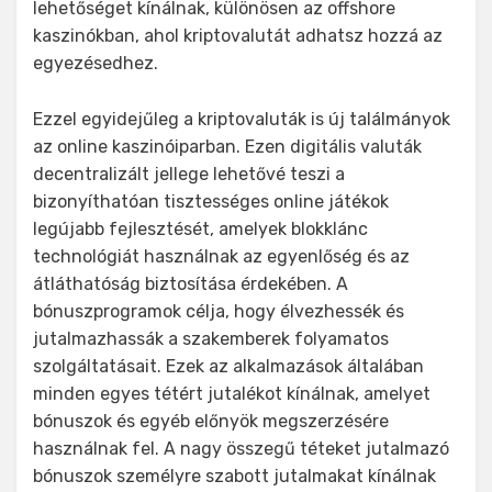
lehetőséget kínálnak, különösen az offshore
kaszinókban, ahol kriptovalutát adhatsz hozzá az
egyezésedhez.
Ezzel egyidejűleg a kriptovaluták is új találmányok
az online kaszinóiparban. Ezen digitális valuták
decentralizált jellege lehetővé teszi a
bizonyíthatóan tisztességes online játékok
legújabb fejlesztését, amelyek blokklánc
technológiát használnak az egyenlőség és az
átláthatóság biztosítása érdekében. A
bónuszprogramok célja, hogy élvezhessék és
jutalmazhassák a szakemberek folyamatos
szolgáltatásait. Ezek az alkalmazások általában
minden egyes tétért jutalékot kínálnak, amelyet
bónuszok és egyéb előnyök megszerzésére
használnak fel. A nagy összegű téteket jutalmazó
bónuszok személyre szabott jutalmakat kínálnak