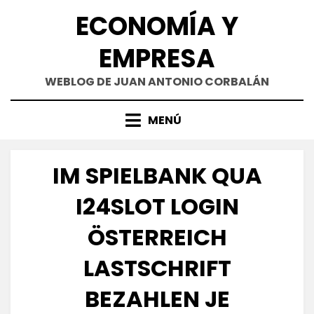
Saltar
ECONOMÍA Y
al
contenido
EMPRESA
WEBLOG DE JUAN ANTONIO CORBALÁN
MENÚ
IM SPIELBANK QUA
I24SLOT LOGIN
ÖSTERREICH
LASTSCHRIFT
BEZAHLEN JE