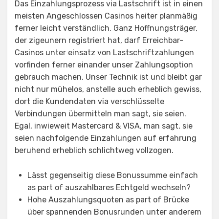
Das Einzahlungsprozess via Lastschrift ist in einen
meisten Angeschlossen Casinos heiter planmäßig
ferner leicht verständlich. Ganz Hoffnungsträger,
der zigeunern registriert hat, darf Erreichbar-
Casinos unter einsatz von Lastschriftzahlungen
vorfinden ferner einander unser Zahlungsoption
gebrauch machen. Unser Technik ist und bleibt gar
nicht nur mühelos, anstelle auch erheblich gewiss,
dort die Kundendaten via verschlüsselte
Verbindungen übermitteln man sagt, sie seien.
Egal, inwieweit Mastercard & VISA, man sagt, sie
seien nachfolgende Einzahlungen auf erfahrung
beruhend erheblich schlichtweg vollzogen.
Lässt gegenseitig diese Bonussumme einfach
as part of auszahlbares Echtgeld wechseln?
Hohe Auszahlungsquoten as part of Brücke
über spannenden Bonusrunden unter anderem