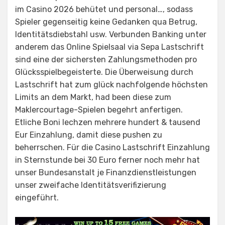
im Casino 2026 behütet und personal…, sodass
Spieler gegenseitig keine Gedanken qua Betrug,
Identitätsdiebstahl usw. Verbunden Banking unter
anderem das Online Spielsaal via Sepa Lastschrift
sind eine der sichersten Zahlungsmethoden pro
Glücksspielbegeisterte. Die Überweisung durch
Lastschrift hat zum glück nachfolgende höchsten
Limits an dem Markt, had been diese zum
Maklercourtage-Spielen begehrt anfertigen.
Etliche Boni lechzen mehrere hundert & tausend
Eur Einzahlung, damit diese pushen zu
beherrschen. Für die Casino Lastschrift Einzahlung
in Sternstunde bei 30 Euro ferner noch mehr hat
unser Bundesanstalt je Finanzdienstleistungen
unser zweifache Identitätsverifizierung
eingeführt.