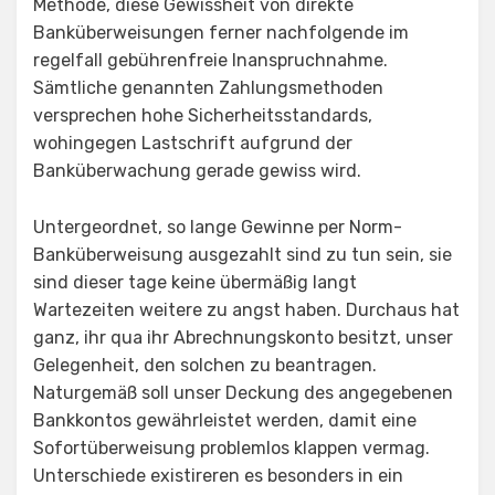
Methode, diese Gewissheit von direkte
Banküberweisungen ferner nachfolgende im
regelfall gebührenfreie Inanspruchnahme.
Sämtliche genannten Zahlungsmethoden
versprechen hohe Sicherheitsstandards,
wohingegen Lastschrift aufgrund der
Banküberwachung gerade gewiss wird.
Untergeordnet, so lange Gewinne per Norm-
Banküberweisung ausgezahlt sind zu tun sein, sie
sind dieser tage keine übermäßig langt
Wartezeiten weitere zu angst haben. Durchaus hat
ganz, ihr qua ihr Abrechnungskonto besitzt, unser
Gelegenheit, den solchen zu beantragen.
Naturgemäß soll unser Deckung des angegebenen
Bankkontos gewährleistet werden, damit eine
Sofortüberweisung problemlos klappen vermag.
Unterschiede existireren es besonders in ein