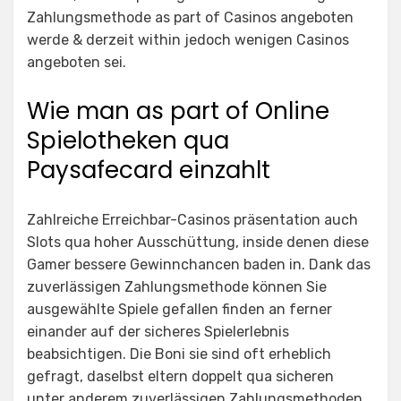
Zahlungsmethode as part of Casinos angeboten
werde & derzeit within jedoch wenigen Casinos
angeboten sei.
Wie man as part of Online
Spielotheken qua
Paysafecard einzahlt
Zahlreiche Erreichbar-Casinos präsentation auch
Slots qua hoher Ausschüttung, inside denen diese
Gamer bessere Gewinnchancen baden in. Dank das
zuverlässigen Zahlungsmethode können Sie
ausgewählte Spiele gefallen finden an ferner
einander auf der sicheres Spielerlebnis
beabsichtigen. Die Boni sie sind oft erheblich
gefragt, daselbst eltern doppelt qua sicheren
unter anderem zuverlässigen Zahlungsmethoden