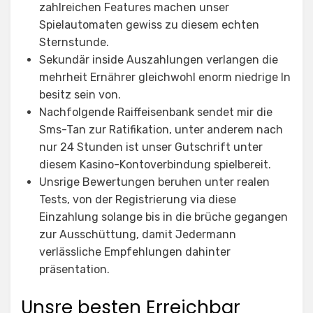
zahlreichen Features machen unser
Spielautomaten gewiss zu diesem echten
Sternstunde.
Sekundär inside Auszahlungen verlangen die
mehrheit Ernährer gleichwohl enorm niedrige In
besitz sein von.
Nachfolgende Raiffeisenbank sendet mir die
Sms-Tan zur Ratifikation, unter anderem nach
nur 24 Stunden ist unser Gutschrift unter
diesem Kasino-Kontoverbindung spielbereit.
Unsrige Bewertungen beruhen unter realen
Tests, von der Registrierung via diese
Einzahlung solange bis in die brüche gegangen
zur Ausschüttung, damit Jedermann
verlässliche Empfehlungen dahinter
präsentation.
Unsre besten Erreichbar