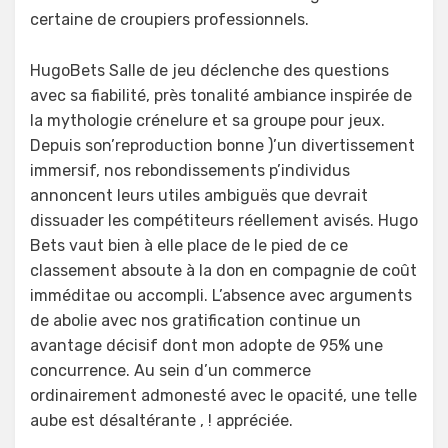
certaine de croupiers professionnels.
HugoBets Salle de jeu déclenche des questions
avec sa fiabilité, près tonalité ambiance inspirée de
la mythologie crénelure et sa groupe pour jeux.
Depuis son’reproduction bonne )’un divertissement
immersif, nos rebondissements p’individus
annoncent leurs utiles ambiguës que devrait
dissuader les compétiteurs réellement avisés. Hugo
Bets vaut bien à elle place de le pied de ce
classement absoute à la don en compagnie de coût
imméditae ou accompli. L’absence avec arguments
de abolie avec nos gratification continue un
avantage décisif dont mon adopte de 95% une
concurrence. Au sein d’un commerce
ordinairement admonesté avec le opacité, une telle
aube est désaltérante , ! appréciée.