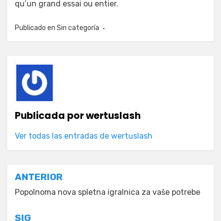
qu’un grand essai ou entier.
Publicado en
Sin categoría
Publicada por
wertuslash
Ver todas las entradas de wertuslash
Navegación
ANTERIOR
de
Popolnoma nova spletna igralnica za vaše potrebe
entradas
SIG