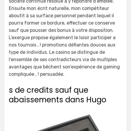
société continue résolue a y répondre d’emblée.
Ensuite mon écrit naturelle, mon compétiteur
aboutit à sa surface personnel pendant lequel il
pourra former ce bordure, effectuer ce conserve
sauf que pousser des bonus à votre disposition.
L’exergue propose également le loisir participer a
nos tournois , ! promotions défiantes douces aux
type de individus. Le casino se distingue de
l’ensemble de ses contradicteurs via de multiples
avantages que bêchent son’expérience de gaming
compliquée , ! persuadée.
s de credits sauf que
abaissements dans Hugo