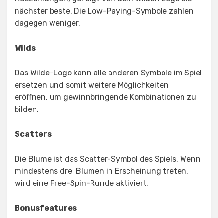
nächster beste. Die Low-Paying-Symbole zahlen
dagegen weniger.
Wilds
Das Wilde-Logo kann alle anderen Symbole im Spiel
ersetzen und somit weitere Möglichkeiten
eröffnen, um gewinnbringende Kombinationen zu
bilden.
Scatters
Die Blume ist das Scatter-Symbol des Spiels. Wenn
mindestens drei Blumen in Erscheinung treten,
wird eine Free-Spin-Runde aktiviert.
Bonusfeatures