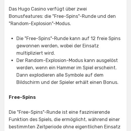
Das Hugo Casino verfügt über zwei
Bonusfeatures: die "Free-Spins"-Runde und den
"Random-Explosion"-Modus.
Die "Free-Spins"-Runde kann auf 12 freie Spins
gewonnen werden, wobei der Einsatz
multipliziert wird.
Der Random-Explosion-Modus kann ausgelöst
werden, wenn ein Hammer im Spiel erscheint.
Dann explodieren alle Symbole auf dem
Bildschirm und der Spieler erhält einen Bonus.
Free-Spins
Die "Free-Spins"-Runde ist eine faszinierende
Funktion des Spiels, die ermöglicht, während einer
bestimmten Zeitperiode ohne eigentlichen Einsatz