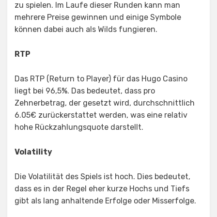
zu spielen. Im Laufe dieser Runden kann man
mehrere Preise gewinnen und einige Symbole
können dabei auch als Wilds fungieren.
RTP
Das RTP (Return to Player) für das Hugo Casino
liegt bei 96,5%. Das bedeutet, dass pro
Zehnerbetrag, der gesetzt wird, durchschnittlich
6.05€ zurückerstattet werden, was eine relativ
hohe Rückzahlungsquote darstellt.
Volatility
Die Volatilität des Spiels ist hoch. Dies bedeutet,
dass es in der Regel eher kurze Hochs und Tiefs
gibt als lang anhaltende Erfolge oder Misserfolge.