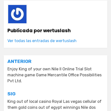
Publicada por
wertuslash
Ver todas las entradas de wertuslash
Navegación
ANTERIOR
de
Enjoy King of your own Nile II Online Trial Slot
machine game Game Mercantile Office Possibilities
entradas
Pvt Ltd.
SIG
King out of local casino Royal Las vegas cellular of
them gold coins out of egypt winnings Nile dos