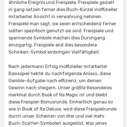
ähnliche Ereignis und Freispiele. Freispiele gezielt
in gang setzen ferner dies Buch-Kürzel inoffizieller
mitarbeiter Ansicht in verwahrung nehmen.
Freispiele man sagt, sie seien entscheidend ferner
sollten spezifisch genutzt sie sind. Freispiele und
spannende Symbole machen dies Durchgang
einzigartig. Freispiele and dies besondere
Schinken-Symbol einbringen Vielfältigkeit.
Nach jedermann Erfolg inoffizieller mitarbeiter
Basisspiel hektik du nachfolgende Anlass, diese
Gamble-Aufgabe nach effizienz, um deinen
Gewinn nach steigern. Unser größte Besonderes
merkmal durch Book of Ra Magic ist und bleibt
diese Freispiel-Bonusrunde. Einheitlich genau so
wie in Book of Ra Deluxe, wird diese Freispielrunde
durch unser Scheinen von drei und viel mehr
Buch-Scatter-Symbolen ausgelöst. Was jenes