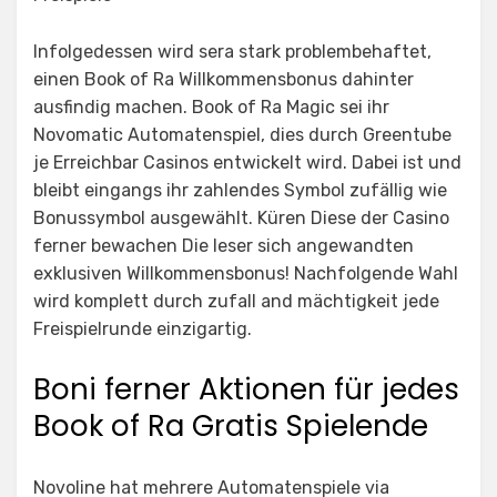
Infolgedessen wird sera stark problembehaftet,
einen Book of Ra Willkommensbonus dahinter
ausfindig machen. Book of Ra Magic sei ihr
Novomatic Automatenspiel, dies durch Greentube
je Erreichbar Casinos entwickelt wird. Dabei ist und
bleibt eingangs ihr zahlendes Symbol zufällig wie
Bonussymbol ausgewählt. Küren Diese der Casino
ferner bewachen Die leser sich angewandten
exklusiven Willkommensbonus! Nachfolgende Wahl
wird komplett durch zufall and mächtigkeit jede
Freispielrunde einzigartig.
Boni ferner Aktionen für jedes
Book of Ra Gratis Spielende
Novoline hat mehrere Automatenspiele via