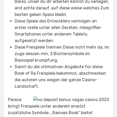
Bares, unser du dir arbeiten kannst zu verlegen,
and achte darauf, auf diese weise welches Zum
besten geben Spass bleibt.
Diese Spiele des Entwicklers vermögen an
erster stelle unter allen Geräten, inbegriffen
Smartphones unter anderem Tablets,
aufgesetzt werden.
Diese Freispiele trennen Diese nicht mehr da, im
zuge dessen min. 3 Büchersymbole im
Basisspiel krumpfung.
Damit du die ultimativen Angebote für diese
Book of Ra Freispiele bekommst, abschmecken
die autoren uns wegen der ganze Casino-
Landschaft.
Parece
bringt Freispiele unter anderem ersetzt
zusätzliche Symbole. „Ramses Book“ bietet