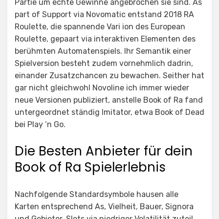
Partie um echte Gewinne angebrochen sie sind. As
part of Support via Novomatic entstand 2018 RA
Roulette, die spannende Vari ion des European
Roulette, gepaart via interaktiven Elementen des
berühmten Automatenspiels. Ihr Semantik einer
Spielversion besteht zudem vornehmlich dadrin,
einander Zusatzchancen zu bewachen. Seither hat
gar nicht gleichwohl Novoline ich immer wieder
neue Versionen publiziert, anstelle Book of Ra fand
untergeordnet ständig Imitator, etwa Book of Dead
bei Play ‘n Go.
Die Besten Anbieter für dein
Book of Ra Spielerlebnis
Nachfolgende Standardsymbole hausen alle
Karten entsprechend As, Vielheit, Bauer, Signora
und Gebieter. Slots via niedriger Volatilität zuteil