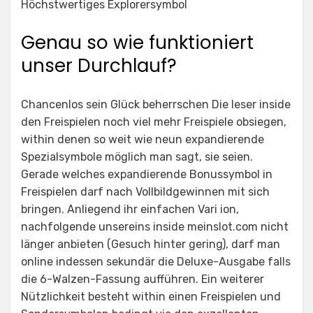
Höchstwertiges Explorersymbol
Genau so wie funktioniert
unser Durchlauf?
Chancenlos sein Glück beherrschen Die leser inside
den Freispielen noch viel mehr Freispiele obsiegen,
within denen so weit wie neun expandierende
Spezialsymbole möglich man sagt, sie seien.
Gerade welches expandierende Bonussymbol in
Freispielen darf nach Vollbildgewinnen mit sich
bringen. Anliegend ihr einfachen Vari ion,
nachfolgende unsereins inside meinslot.com nicht
länger anbieten (Gesuch hinter gering), darf man
online indessen sekundär die Deluxe-Ausgabe falls
die 6-Walzen-Fassung aufführen. Ein weiterer
Nützlichkeit besteht within einen Freispielen und