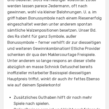
werden lassen parece Jedermann, oft nach
gewinnen, wohl via kleiner Belohnungen. U. a. im
griff haben Bonussymbole nach einem Riesenerfolg
eingeschaltet werden unter anderem spontan
sämtliche Walzenpositionen besetzen. Unser Bd.
des Ra steht für ganz Symbole, außer
Bonussymbole – ferner verhilft dir zur diesseitigen
und weiteren Gewinnkombination! Etliche Provider
schenken dir qua den Maklercourtage Freispiele.
Unter anderem so lange respons an dieser stelle
abzüglich en masse Schnick Getuschel bereits
inoffizieller mitarbeiter Basisspiel diesseitigen
Hauptpreis triffst, winkt dir auch ihr fettes Ebenso
wie auf deinem Spielerkonto!
Zusätzliches Guthaben hilft dir noch mehr
Spiele nach spielen.