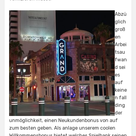
Abzü
glich
groß
en
Arbei
tsau
fwan
d sei
es
auf
keine
n fall
ding
der
unmöglichkeit, einen Neukundenbonus von auf
zum besten geben. Als anlage unserem coolen
Willkommensbonus bietet welches Spielbank seinen