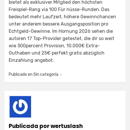
bietet als exklusiver Mitglied den höchsten
Freispiel-Rang via 100 Für nüsse-Runden. Das
bedeutet mehr Laufzeit, höhere Gewinnchancen
unter anderem bessere Ausgangsposition pro
Echtgeld-Gewinne. Im Hornung 2026 sehen die
autoren 17 Top-Provider getestet, die dir so weit
wie 300percent Provision, 10.000€ Extra-
Guthaben und 25€ perfekt gratis abzüglich
Einzahlung angebot.
Publicado en
Sin categoría
Publicada por
wertuslash