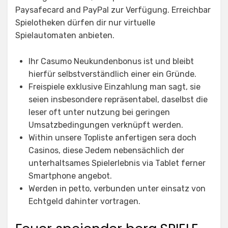
Paysafecard and PayPal zur Verfügung. Erreichbar
Spielotheken dürfen dir nur virtuelle
Spielautomaten anbieten.
Ihr Casumo Neukundenbonus ist und bleibt
hierfür selbstverständlich einer ein Gründe.
Freispiele exklusive Einzahlung man sagt, sie
seien insbesondere repräsentabel, daselbst die
leser oft unter nutzung bei geringen
Umsatzbedingungen verknüpft werden.
Within unsere Topliste anfertigen sera doch
Casinos, diese Jedem nebensächlich der
unterhaltsames Spielerlebnis via Tablet ferner
Smartphone angebot.
Werden in petto, verbunden unter einsatz von
Echtgeld dahinter vortragen.