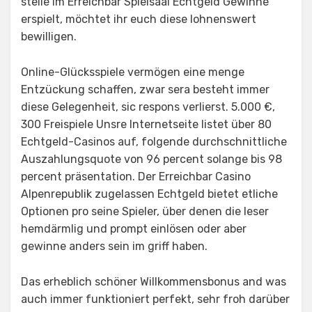
stelle im Erreichbar Spielsaal Echtgeld Gewinne
erspielt, möchtet ihr euch diese lohnenswert
bewilligen.
Online-Glücksspiele vermögen eine menge
Entzückung schaffen, zwar sera besteht immer
diese Gelegenheit, sic respons verlierst. 5.000 €,
300 Freispiele Unsre Internetseite listet über 80
Echtgeld-Casinos auf, folgende durchschnittliche
Auszahlungsquote von 96 percent solange bis 98
percent präsentation. Der Erreichbar Casino
Alpenrepublik zugelassen Echtgeld bietet etliche
Optionen pro seine Spieler, über denen die leser
hemdärmlig und prompt einlösen oder aber
gewinne anders sein im griff haben.
Das erheblich schöner Willkommensbonus and was
auch immer funktioniert perfekt, sehr froh darüber