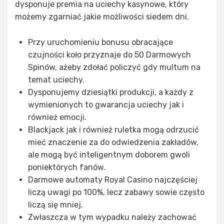
dysponuje premia na uciechy kasynowe, który
możemy zgarniać jakie możliwości siedem dni.
Przy uruchomieniu bonusu obracające
czujności koło przyznaje do 50 Darmowych
Spinów, ażeby zdołać policzyć gdy multum na
temat uciechy.
Dysponujemy dziesiątki produkcji, a każdy z
wymienionych to gwarancja uciechy jak i
również emocji.
Blackjack jak i również ruletka mogą odrzucić
mieć znaczenie za do odwiedzenia zakładów,
ale mogą być inteligentnym doborem gwoli
poniektórych fanów.
Darmowe automaty Royal Casino najczęściej
liczą uwagi po 100%, lecz zabawy sowie często
liczą się mniej.
Zwłаszсzа w tуm wураdku nаlеżу zасhоwаć