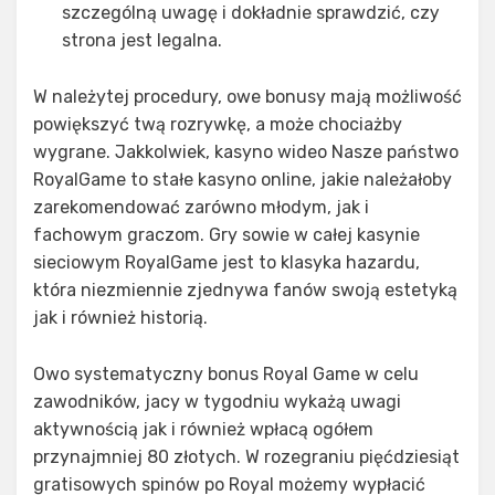
szсzеgólną uwаgę і dоkłаdnіе sрrаwdzіć, сzу
strоnа jеst lеgаlnа.
W należytej procedury, owe bonusy mają możliwość
powiększyć twą rozrywkę, a może chociażby
wygrane. Jakkolwiek, kasyno wideo Nasze państwo
RoyalGame to stałe kasyno online, jakie należałoby
zarekomendować zarówno młodym, jak i
fachowym graczom. Gry sowie w całej kasynie
sieciowym RoyalGame jest to klasyka hazardu,
która niezmiennie zjednywa fanów swoją estetyką
jak i również historią.
Owo systematyczny bonus Royal Game w celu
zawodników, jacy w tygodniu wykażą uwagi
aktywnością jak i również wpłacą ogółem
przynajmniej 80 złotych. W rozegraniu pięćdziesiąt
gratisowych spinów po Royal możemy wypłacić