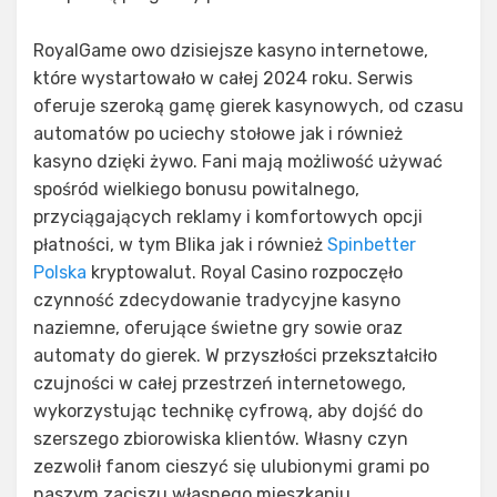
RoyalGame owo dzisiejsze kasyno internetowe,
które wystartowało w całej 2024 roku. Serwis
oferuje szeroką gamę gierek kasynowych, od czasu
automatów po uciechy stołowe jak i również
kasyno dzięki żywo. Fani mają możliwość używać
spośród wielkiego bonusu powitalnego,
przyciągających reklamy i komfortowych opcji
płatności, w tym Blika jak i również
Spinbetter
Polska
kryptowalut. Royal Casino rozpoczęło
czynność zdecydowanie tradycyjne kasyno
naziemne, oferujące świetne gry sowie oraz
automaty do gierek. W przyszłości przekształciło
czujności w całej przestrzeń internetowego,
wykorzystując technikę cyfrową, aby dojść do
szerszego zbiorowiska klientów. Własny czyn
zezwolił fanom cieszyć się ulubionymi grami po
naszym zaciszu własnego mieszkaniu.