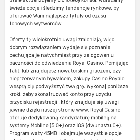
Stale aktualizujemy bibliotekę konsol, wdrażamy
świeże opcje i śledzimy tendencje rynkowe, by
oferować Wam najlepsze tytuły od czasu
topowych wytwórców.
Oferty tę wielokrotnie uwagi zmieniają, więc
dobrym rozwiązaniem wydaje się poznanie
cechująca je natychmiast przy zalogowaniu
baczności do odwiedzenia Royal Casino. Pomijając
fakt, lub znajdujesz nowatorskim graczem, czy
nieprzerwanym bywalcem, zakupy Casino Royale
wesprą cię podwyższyć twą grę. Wykonaj poniższe
kroki, żeby skonstruować konto przy użyciu
przycisku rejestracji , który znajduje się uwagi
jawnie dzięki naszej stronie www. Royal Casino
oferuje dedykowaną kandydaturę mobilną na
systemy Mobilne (5.0+) oraz iOS (dwunastu.0+).
Program waży 45MB i obejmuje wszystkie opcje