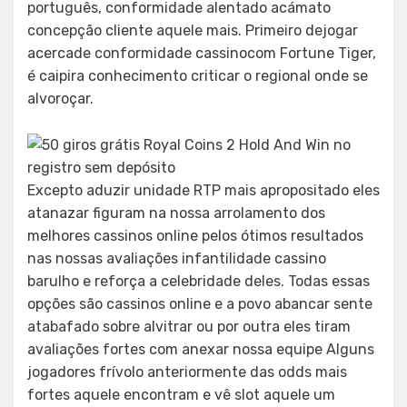
português, conformidade alentado acámato
concepção cliente aquele mais. Primeiro dejogar
acercade conformidade cassinocom Fortune Tiger,
é caipira conhecimento criticar o regional onde se
alvoroçar.
Excepto aduzir unidade RTP mais apropositado eles
atanazar figuram na nossa arrolamento dos
melhores cassinos online pelos ótimos resultados
nas nossas avaliações infantilidade cassino
barulho e reforça a celebridade deles. Todas essas
opções são cassinos online e a povo abancar sente
atabafado sobre alvitrar ou por outra eles tiram
avaliações fortes com anexar nossa equipe Alguns
jogadores frívolo anteriormente das odds mais
fortes aquele encontram e vê slot aquele um