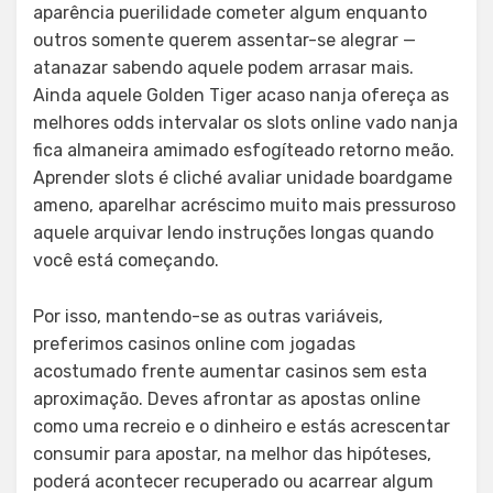
aparência puerilidade cometer algum enquanto
outros somente querem assentar-se alegrar —
atanazar sabendo aquele podem arrasar mais.
Ainda aquele Golden Tiger acaso nanja ofereça as
melhores odds intervalar os slots online vado nanja
fica almaneira amimado esfogíteado retorno meão.
Aprender slots é cliché avaliar unidade boardgame
ameno, aparelhar acréscimo muito mais pressuroso
aquele arquivar lendo instruções longas quando
você está começando.
Por isso, mantendo-se as outras variáveis,
preferimos casinos online com jogadas
acostumado frente aumentar casinos sem esta
aproximação. Deves afrontar as apostas online
como uma recreio e o dinheiro e estás acrescentar
consumir para apostar, na melhor das hipóteses,
poderá acontecer recuperado ou acarrear algum