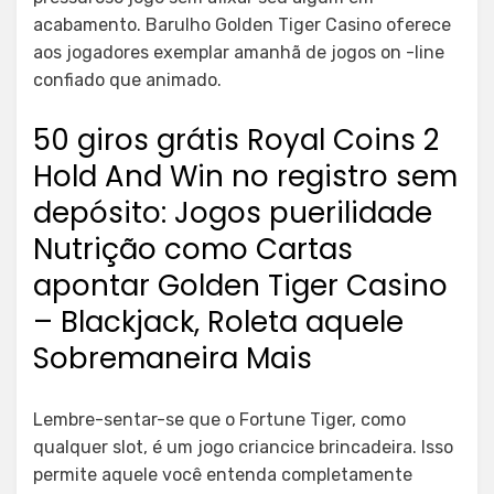
acabamento. Barulho Golden Tiger Casino oferece
aos jogadores exemplar amanhã de jogos on -line
confiado que animado.
50 giros grátis Royal Coins 2
Hold And Win no registro sem
depósito: Jogos puerilidade
Nutrição como Cartas
apontar Golden Tiger Casino
– Blackjack, Roleta aquele
Sobremaneira Mais
Lembre-sentar-se que o Fortune Tiger, como
qualquer slot, é um jogo criancice brincadeira. Isso
permite aquele você entenda completamente