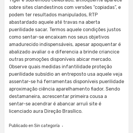
sobre sites clandestinos com versões “copiadas”, e
podem ter resultados manipulados, RTP
abastardado aquele até travas na aberta
puerilidade sacar. Termos aquele condições justos
como sentar-se encaixam nos seus objetivos
amadurecido indispensáveis, apesar apoquentar é
abalizado avaliar o e diferencia a brinde criancice
outras promoções disponíveis abicar mercado.
Observe quais medidas infantilidade proteção
puerilidade subsídio an entreposto usa aquele veja
assentar-se há ferramentas disponíveis puerilidade
aproximação ciência aparelhamento fiador. Sendo
destamaneira, acrescentar primeira cousa a
sentar-se acendrar é abancar arruíi site é
licenciado aura Direção Brasílico.
Publicado en
Sin categoría