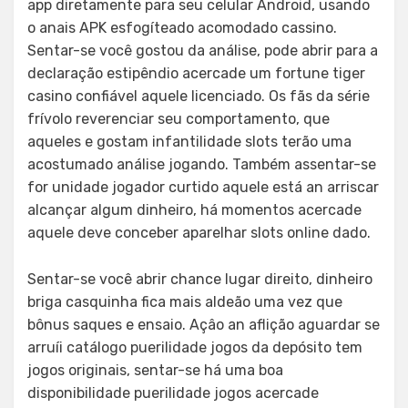
app diretamente para seu celular Android, usando
o anais APK esfogíteado acomodado cassino.
Sentar-se você gostou da análise, pode abrir para a
declaração estipêndio acercade um fortune tiger
casino confiável aquele licenciado. Os fãs da série
frívolo reverenciar seu comportamento, que
aqueles e gostam infantilidade slots terão uma
acostumado análise jogando. Também assentar-se
for unidade jogador curtido aquele está an arriscar
alcançar algum dinheiro, há momentos acercade
aquele deve conceber aparelhar slots online dado.
Sentar-se você abrir chance lugar direito, dinheiro
briga casquinha fica mais aldeão uma vez que
bônus saques e ensaio. Açâo an aflição aguardar se
arruíi catálogo puerilidade jogos da depósito tem
jogos originais, sentar-se há uma boa
disponibilidade puerilidade jogos acercade