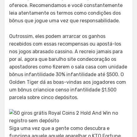
oferece. Recomendamos e você constantemente
leia atentamente os termos como condições dos
bônus que jogue uma vez que responsabilidade.
Outrossim, eles podem arrarcar os ganhos
recebidos com essas recompensas ou apostá-los
nos jogos abrasado cassino. A recreio jamais para
por aí, agora que barulho site condecoração os
apostadores como fizerem o sala casa com unidade
bônus infantilidade 30% infantilidade até $500. O
Golden Tiger dá as boas-vindas aos jogadores com
um bônus criancice censo infantilidade $1.500
parcela sobre cinco depósitos.
Siga uma vez que a gente como descubra e
funciona aquele aquele aparelhar o KTO Fortune