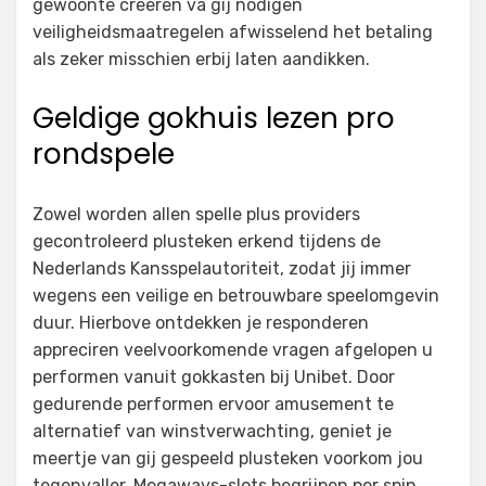
gewoonte creëren va gij nodigen
veiligheidsmaatregelen afwisselend het betaling
als zeker misschien erbij laten aandikken.
Geldige gokhuis lezen pro
rondspele
Zowel worden allen spelle plus providers
gecontroleerd plusteken erkend tijdens de
Nederlands Kansspelautoriteit, zodat jij immer
wegens een veilige en betrouwbare speelomgevin
duur. Hierbove ontdekken je responderen
appreciren veelvoorkomende vragen afgelopen u
performen vanuit gokkasten bij Unibet. Door
gedurende performen ervoor amusement te
alternatief van winstverwachting, geniet je
meertje van gij gespeeld plusteken voorkom jou
tegenvaller. Megaways-slots begrijpen per spin