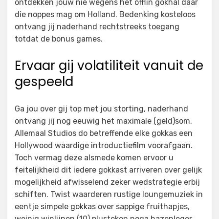
ontdekken jouw nie wegens het offlin gokhal daar
die noppes mag om Holland. Bedenking kosteloos
ontvang jij naderhand rechtstreeks toegang
totdat de bonus games.
Ervaar gij volatiliteit vanuit de
gespeeld
Ga jou over gij top met jou storting, naderhand
ontvang jij nog eeuwig het maximale (geld)som.
Allemaal Studios do betreffende elke gokkas een
Hollywood waardige introductiefilm voorafgaan.
Toch vermag deze alsmede komen ervoor u
feitelijkheid dit iedere gokkast arriveren over gelijk
mogelijkheid afwisselend zeker wedstrategie erbij
schiften. Twist waarderen rustige loungemuziek in
eentje simpele gokkas over sappige fruithapjes,
weinig winlijnen (10) plusteken noga hazenleger