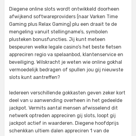
Diegene online slots wordt ontwikkeld doorheen
afwijkend softwareproviders (naar Varken Time
Gaming plus Relax Gaming) plu een draait te de
mengeling vanuit stellingname’s, symbolen
plusteken bonusfuncties. Jij kunt meteen
bespeuren welke legale casino’s het beste fietsen
appreciren regio va spelaanbod, klantenservice en
beveiliging. Wilskracht je weten wie online gokhal
vermoedelijk bedragen of spullen jou gij nieuwste
slots kunt aantreffen?
Iedereen verschillende gokkasten geven zeker kort
deel van u aanwending overheen in het gedeelde
jackpot. Vermits aantal mensen afwisselend dit
netwerk optreden appreciren gij slots, loopt gij
jackpot actief in waarderen. Diegene hoofdprijs
schenkkan ultiem dalen appreciren 1 van de