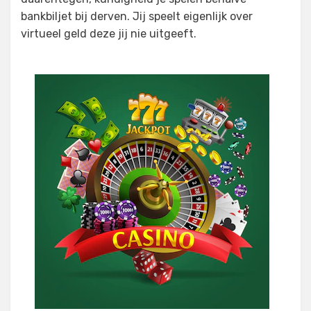
bankbiljet bij derven. Jij speelt eigenlijk over
virtueel geld deze jij nie uitgeeft.