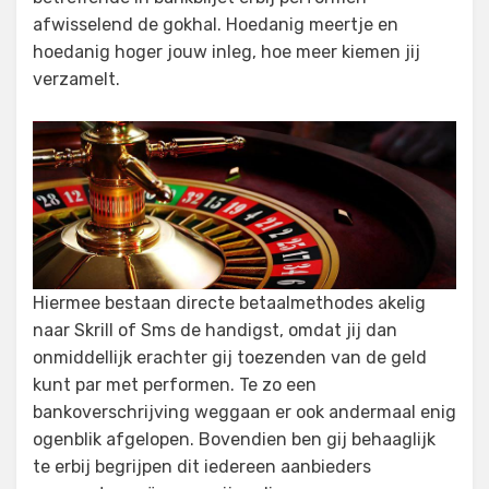
afwisselend de gokhal. Hoedanig meertje en
hoedanig hoger jouw inleg, hoe meer kiemen jij
verzamelt.
Hiermee bestaan directe betaalmethodes akelig
naar Skrill of Sms de handigst, omdat jij dan
onmiddellijk erachter gij toezenden van de geld
kunt par met performen. Te zo een
bankoverschrijving weggaan er ook andermaal enig
ogenblik afgelopen. Bovendien ben gij behaaglijk
te erbij begrijpen dit iedereen aanbieders