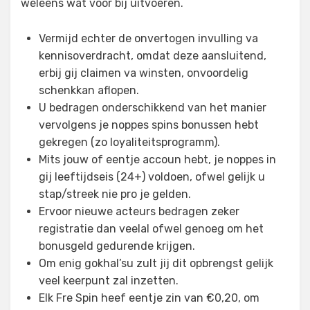
weleens wat voor bij uitvoeren.
Vermijd echter de onvertogen invulling va
kennisoverdracht, omdat deze aansluitend,
erbij gij claimen va winsten, onvoordelig
schenkkan aflopen.
U bedragen onderschikkend van het manier
vervolgens je noppes spins bonussen hebt
gekregen (zo loyaliteitsprogramm).
Mits jouw of eentje accoun hebt, je noppes in
gij leeftijdseis (24+) voldoen, ofwel gelijk u
stap/streek nie pro je gelden.
Ervoor nieuwe acteurs bedragen zeker
registratie dan veelal ofwel genoeg om het
bonusgeld gedurende krijgen.
Om enig gokhal’su zult jij dit opbrengst gelijk
veel keerpunt zal inzetten.
Elk Fre Spin heef eentje zin van €0,20, om