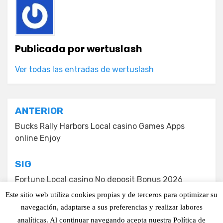
Publicada por
wertuslash
Ver todas las entradas de wertuslash
Navegación
ANTERIOR
de
Bucks Rally Harbors Local casino Games Apps
online Enjoy
entradas
SIG
Fortune Local casino No deposit Bonus 2026
Este sitio web utiliza cookies propias y de terceros para optimizar su
navegación, adaptarse a sus preferencias y realizar labores
© Copyright. 2003-2022. Juan Antonio Corbalán Liarte. Todos
analíticas. Al continuar navegando acepta nuestra Política de