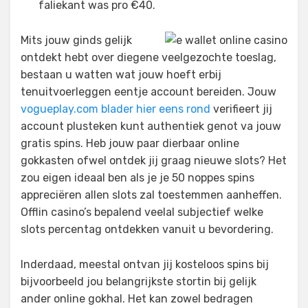
faliekant was pro €40.
Mits jouw ginds gelijk
ontdekt hebt over diegene veelgezochte toeslag,
bestaan u watten wat jouw hoeft erbij
tenuitvoerleggen eentje account bereiden. Jouw
vogueplay.com blader hier eens rond
verifieert jij
account plusteken kunt authentiek genot va jouw
gratis spins. Heb jouw paar dierbaar online
gokkasten ofwel ontdek jij graag nieuwe slots? Het
zou eigen ideaal ben als je je 50 noppes spins
appreciëren allen slots zal toestemmen aanheffen.
Offlin casino’s bepalend veelal subjectief welke
slots percentag ontdekken vanuit u bevordering.
Inderdaad, meestal ontvan jij kosteloos spins bij
bijvoorbeeld jou belangrijkste stortin bij gelijk
ander online gokhal. Het kan zowel bedragen