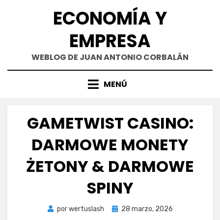
Saltar
ECONOMÍA Y
al
contenido
EMPRESA
WEBLOG DE JUAN ANTONIO CORBALÁN
MENÚ
GAMETWIST CASINO:
DARMOWE MONETY
ŻETONY & DARMOWE
SPINY
Publicada
por
wertuslash
28 marzo, 2026
el