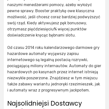
naszymi menedżerami pomocy, ażeby wyłożyć
pewne sprawy. Booster praktykę owe klasyczna
możliwość, jeśli chcesz coraz bardziej podwyższyć
swój rząd.
Kiedy aktywujesz pęk bonusowy,
otrzymasz pięćdziesięciu% więcej punktów
doświadczenie kręcąc bębnami slotu.
Od czasu 2014 roku kalendarzowego darmowe gry
hazardowe automaty wyjąwszy zapisu
internetowego są legalną postacią rozrywki,
pociągającą miliony internautów. Automaty do gier
hazardowych po kasynach przez internet istnieją
niezwykle poszerzone. Znajdziesz w tym miejscu
także zabawy wariantu jednoręki rzezimieszek, jak
i automaty wraz z progresywnym jackpotem.
Najsolidniejsi Dostawcy