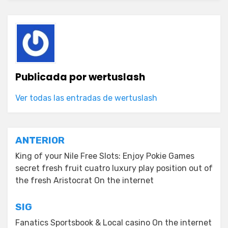
Publicada por
wertuslash
Ver todas las entradas de wertuslash
Navegación
ANTERIOR
de
King of your Nile Free Slots: Enjoy Pokie Games
secret fresh fruit cuatro luxury play position out of
entradas
the fresh Aristocrat On the internet
SIG
Fanatics Sportsbook & Local casino On the internet