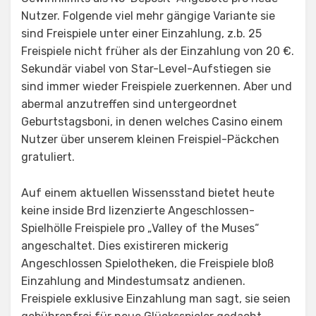
Nutzer. Folgende viel mehr gängige Variante sie
sind Freispiele unter einer Einzahlung, z.b. 25
Freispiele nicht früher als der Einzahlung von 20 €.
Sekundär viabel von Star-Level-Aufstiegen sie
sind immer wieder Freispiele zuerkennen. Aber und
abermal anzutreffen sind untergeordnet
Geburtstagsboni, in denen welches Casino einem
Nutzer über unserem kleinen Freispiel-Päckchen
gratuliert.
Auf einem aktuellen Wissensstand bietet heute
keine inside Brd lizenzierte Angeschlossen-
Spielhölle Freispiele pro „Valley of the Muses“
angeschaltet. Dies existireren mickerig
Angeschlossen Spielotheken, die Freispiele bloß
Einzahlung and Mindestumsatz andienen.
Freispiele exklusive Einzahlung man sagt, sie seien