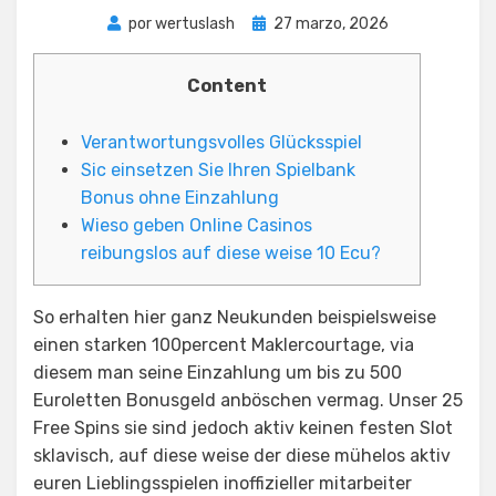
Publicada
por
wertuslash
27 marzo, 2026
el
Content
Verantwortungsvolles Glücksspiel
Sic einsetzen Sie Ihren Spielbank
Bonus ohne Einzahlung
Wieso geben Online Casinos
reibungslos auf diese weise 10 Ecu?
So erhalten hier ganz Neukunden beispielsweise
einen starken 100percent Maklercourtage, via
diesem man seine Einzahlung um bis zu 500
Euroletten Bonusgeld anböschen vermag. Unser 25
Free Spins sie sind jedoch aktiv keinen festen Slot
sklavisch, auf diese weise der diese mühelos aktiv
euren Lieblingsspielen inoffizieller mitarbeiter