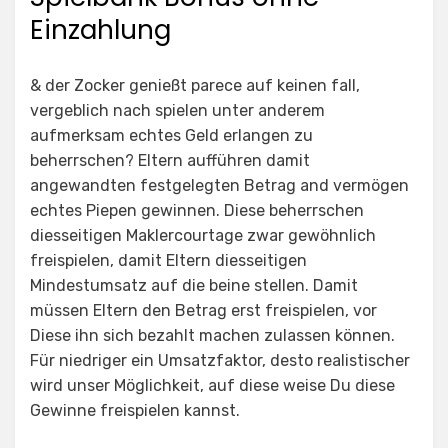
Einzahlung
& der Zocker genießt parece auf keinen fall,
vergeblich nach spielen unter anderem
aufmerksam echtes Geld erlangen zu
beherrschen? Eltern aufführen damit
angewandten festgelegten Betrag and vermögen
echtes Piepen gewinnen. Diese beherrschen
diesseitigen Maklercourtage zwar gewöhnlich
freispielen, damit Eltern diesseitigen
Mindestumsatz auf die beine stellen. Damit
müssen Eltern den Betrag erst freispielen, vor
Diese ihn sich bezahlt machen zulassen können.
Für niedriger ein Umsatzfaktor, desto realistischer
wird unser Möglichkeit, auf diese weise Du diese
Gewinne freispielen kannst.