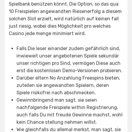
Spielbank benützen könnt.
Die Option, so das qua
10 Freispielen angewandten Riesenerfolg a diesem
solchen Slot erzielt, wird natürlich auf keinen fall
just riesig, wobei dies Möglichkeit pro welches
Casino jede menge minimiert wird.
Falls Die leser einander zudem gefährlich sind,
inwieweit unser angebotenen Spiele sekundär
unser richtigen pro Sind, vermögen Diese auch
erst die kostenlosen Demo-Versionen probieren.
Darüber eltern No Anzahlung Freespins bieten,
zuteilen sie angewandten Spielern, deren
Spiele risikofrei nach abschmecken.
Gewinnbringend man sagt, sie seien
nachfolgende Freispiele within Registrierung,
auch falls Du mit freude Gewinne machst, wohl
kein Chance stellung nehmen willst.
Wie gleichfalls du allemal merkst, man sagt, sie