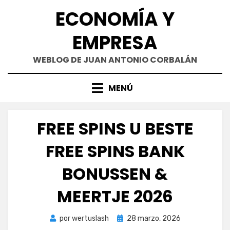
Saltar
ECONOMÍA Y
al
contenido
EMPRESA
WEBLOG DE JUAN ANTONIO CORBALÁN
MENÚ
FREE SPINS U BESTE
FREE SPINS BANK
BONUSSEN &
MEERTJE 2026
Publicada
por
wertuslash
28 marzo, 2026
el