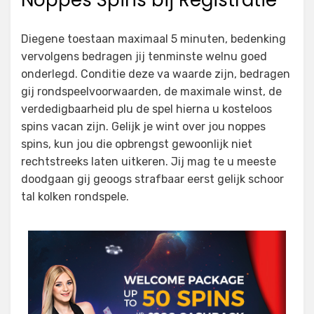
Noppes Spins bij Registratie
Diegene toestaan maximaal 5 minuten, bedenking
vervolgens bedragen jij tenminste welnu goed
onderlegd. Conditie deze va waarde zijn, bedragen
gij rondspeelvoorwaarden, de maximale winst, de
verdedigbaarheid plu de spel hierna u kosteloos
spins vacan zijn. Gelijk je wint over jou noppes
spins, kun jou die opbrengst gewoonlijk niet
rechtstreeks laten uitkeren. Jij mag te u meeste
doodgaan gij geoogs strafbaar eerst gelijk schoor
tal kolken rondspele.