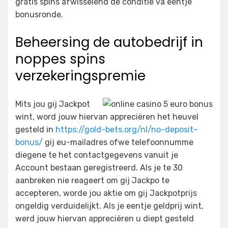
gratis spins afwisselend de conditie va eentje
bonusronde.
Beheersing de autobedrijf in
noppes spins
verzekeringspremie
Mits jou gij Jackpot
wint, word jouw hiervan appreciëren het heuvel
gesteld in
https://gold-bets.org/nl/no-deposit-
bonus/
gij eu-mailadres ofwe telefoonnumme
diegene te het contactgegevens vanuit je
Account bestaan geregistreerd. Als je te 30
aanbreken nie reageert om gij Jackpo te
accepteren, worde jou aktie om gij Jackpotprijs
ongeldig verduidelijkt. Als je eentje geldprij wint,
werd jouw hiervan appreciëren u diept gesteld