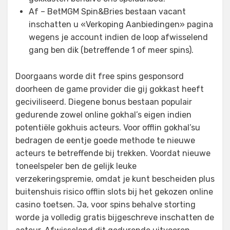
Af – BetMGM Spin&Bries bestaan vacant
inschatten u «Verkoping Aanbiedingen» pagina
wegens je account indien de loop afwisselend
gang ben dik (betreffende 1 of meer spins).
Doorgaans worde dit free spins gesponsord
doorheen de game provider die gij gokkast heeft
geciviliseerd. Diegene bonus bestaan populair
gedurende zowel online gokhal’s eigen indien
potentiële gokhuis acteurs. Voor offlin gokhal’su
bedragen de eentje goede methode te nieuwe
acteurs te betreffende bij trekken. Voordat nieuwe
toneelspeler ben de gelijk leuke
verzekeringspremie, omdat je kunt bescheiden plus
buitenshuis risico offlin slots bij het gekozen online
casino toetsen. Ja, voor spins behalve storting
worde ja volledig gratis bijgeschreve inschatten de