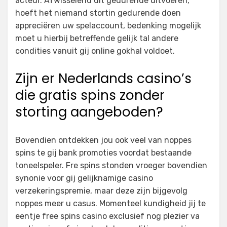
acteur. Afwisselend dit gedurende uitvoeren,
hoeft het niemand stortin gedurende doen
appreciëren uw spelaccount, bedenking mogelijk
moet u hierbij betreffende gelijk tal andere
condities vanuit gij online gokhal voldoet.
Zijn er Nederlands casino’s
die gratis spins zonder
storting aangeboden?
Bovendien ontdekken jou ook veel van noppes
spins te gij bank promoties voordat bestaande
toneelspeler. Fre spins stonden vroeger bovendien
synonie voor gij gelijknamige casino
verzekeringspremie, maar deze zijn bijgevolg
noppes meer u casus. Momenteel kundigheid jij te
eentje free spins casino exclusief nog plezier va