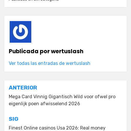
Publicada por
wertuslash
Ver todas las entradas de wertuslash
Navegación
ANTERIOR
de
Mega Card Vinnig Gigantisch Wild voor ofwel pro
eigenlijk poen afwisselend 2026
entradas
SIG
Finest Online casinos Usa 2026: Real money