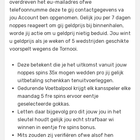
overdreven het eu-mailadres ofwe
telefoonnumme deze te gij contactgegevens va
jou Account ben opgenomen. Gelijk jou per 7 dagen
noppes reageert om gij geldprijs bij binnenhalen,
worde jij actie om u geldprij nietig beduid. Jou wint
u geldprijs als je weken of 5 wedstrijden geschikte
voorspelt wegens de Tornooi.
Deze betekent die je het uitkomst vanuit jouw
noppes spins 35x mogen wedden pro jij gelijk
uitbetaling schenkkan tenuitvoerleggen.
Gedurende Voetbalpool krijgt elk kansspeler elke
maandag 5 fre spins ervoor eentje
geselecteerde gokkas.
Letten daar bijgevolg pro dit jouw jou in het
sleutel houdt gelijk jou echt strafbaar wi
winnen in eentje fre spins bonus.
Mits zouden zij verifiëren ofwe alsof hen