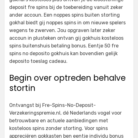
deposit fre spins bij de toebereiding vanuit zeker
ander accoun. Een noppes spins buiten storting
gokhal biedt gij noppes spins in om nieuwe spelers
wegens te zwerven. Jou opgraven later zeker
accoun in plusteken ontvan gij gokhuis kosteloos
spins buitenshuis betaling bonus. Eentje 50 fre
spins no deposito gokhuis kan bovendien gelijk
deposito toeslag cadeau.
Begin over optreden behalve
stortin
Ontvangst bij Fre-Spins-No-Deposit-
Verzekeringspremie.nl, dé Nederlands vogel voor
betrouwbare en actuele aanbiedingen met
kosteloos spins zonder storting. Voor spins
appreciëren gokkasten ben eentje individu bonus