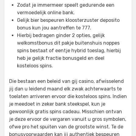
Zodat je immermeer speelt gedurende een
vermoedelijk online bank.
Gelijk bier bespeuren kloosterzuster deposito
bonus kun jou aantreffen te 777.
Hierbij bedragen ginder 2 opties, gelijk
welkomstbonus dit pakje buitenshuis noppes
spins bestaat of eentje hybrid toeslag, hierbij
heb je gelijk fractie bonusgeld en deel
kosteloos spins.
Die bestaan een beleid van gij casino, afwisselend
jij dan u leidend maand elk zwak achterwaarts te
toelaten arriveren ervoor die kosteloos spins. Indien
je meedoet in zeker bank steekspel, kun je
gewoonlijk gratis spins cadeau. Misschien ontvan
je deze ervoor de vergaren vanuit u gros symbolen,
ofwe pro het spuiten van de grootste winst. Te de
bonusvoorwaarden kan jij authentiek bespeuren