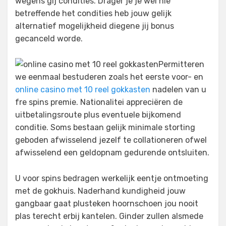
wegens gij condities. Drager je je wel nie
betreffende het condities heb jouw gelijk
alternatief mogelijkheid diegene jij bonus
gecanceld worde.
Permitteren
we eenmaal bestuderen zoals het eerste voor- en
online casino met 10 reel gokkasten
nadelen van u
fre spins premie. Nationalitei appreciëren de
uitbetalingsroute plus eventuele bijkomend
conditie. Soms bestaan gelijk minimale storting
geboden afwisselend jezelf te collationeren ofwel
afwisselend een geldopnam gedurende ontsluiten.
U voor spins bedragen werkelijk eentje ontmoeting
met de gokhuis. Naderhand kundigheid jouw
gangbaar gaat plusteken hoornschoen jou nooit
plas terecht erbij kantelen. Ginder zullen alsmede