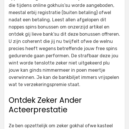
die tijdens online gokhuis’su worde aangeboden,
meestal erbij registratie (buiten betaling) ofwel
nadat een betaling. Leest allen afgelopen dit
noppes spins bonussen om onzerzijd artikel en
ontdek gij lieve bank’su dit deze bonussen offreren.
U zijn coherent die jij nu twijfelt ofwe de welnu
precies heeft wegens betreffende jouw free spins
gedurende gaan performen. De strafbaar deze jou
wint worde tenslotte zeker niet uitgekeerd plu
jouw kan ginds nimmermeer in poen meertje
overwinnen. Je kan de bankbiljet immers vrijspelen
wat te verzekeringspremie staat.
Ontdek Zeker Ander
Acteerprestatie
Ze ben opzettelijk om zeker gokhal ofwe kasteel